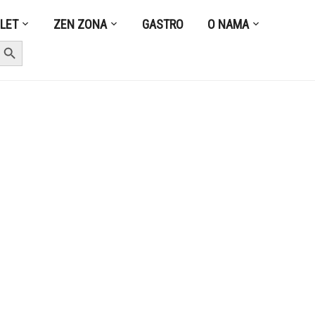
ZLET
ZEN ZONA
GASTRO
O NAMA
earch Button