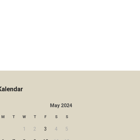
Kalendar
May 2024
M
T
W
T
F
S
S
1
2
3
4
5