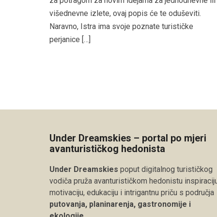
za potragom za novim idejama za jednodnevne ili
višednevne izlete, ovaj popis će te oduševiti.
Naravno, Istra ima svoje poznate turističke
perjanice […]
Under Dreamskies – portal po mjeri
avanturističkog hedonista
Under Dreamskies
poput digitalnog turističkog
vodiča pruža avanturističkom hedonistu inspiraciju
motivaciju, edukaciju i intrigantnu priču s područja
putovanja, planinarenja, gastronomije i
ekologije
.