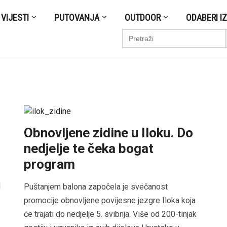
VIJESTI
PUTOVANJA
OUTDOOR
ODABERI I
S
Search
for:
Obnovljene zidine u Iloku. Do
nedjelje te čeka bogat
program
d
Puštanjem balona započela je svečanost
promocije obnovljene povijesne jezgre Iloka koja
će trajati do nedjelje 5. svibnja. Više od 200-tinjak