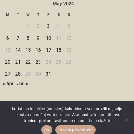
May 2024
M
T
W
T
F
S
S
1
2
3
4
5
6
7
8
9
10
11
12
13
14
15
16
17
18
19
20
21
22
23
24
25
26
27
28
29
30
31
« Apr
Jun »
Koristimo kolačiće (cookies) kako bismo vam pružili najbolje
iskustvo na našoj web stranici. Ako nastavite koristiti ovu
Copyright © 2026 Under Dreamskies
stranicu, pretpostavit ćemo da se s time slažete.
Designed by
WPZOOM
Ok
Pravila privatnosti