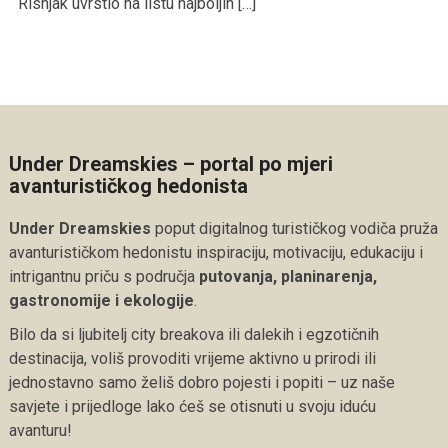
Risnjak uvrstio na listu najboljih […]
Under Dreamskies – portal po mjeri
avanturističkog hedonista
Under Dreamskies
poput digitalnog turističkog vodiča pruža
avanturističkom hedonistu inspiraciju, motivaciju, edukaciju i
intrigantnu priču s područja
putovanja, planinarenja,
gastronomije i ekologije
.
Bilo da si ljubitelj city breakova ili dalekih i egzotičnih
destinacija, voliš provoditi vrijeme aktivno u prirodi ili
jednostavno samo želiš dobro pojesti i popiti – uz naše
savjete i prijedloge lako ćeš se otisnuti u svoju iduću
avanturu!