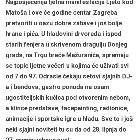
Najposjećenija ljetna manifestacija Ljeto kod
Matoša i ove će godine centar Zagreba
pretvoriti u oazu dobre zabave i još bolje
hrane i pića. U hladovini drvoreda i ispod
starih fenjera u skrivenom dragulju Donjeg
grada, na Trgu braće Mažuranića, spremaju
se tople ljetne večeri u kojima će uživati svi
od 7 do 97. Odrasle čekaju setovi sjajnih DJ-
a i bendova, gastro ponuda na osam
ugostiteljskih kućica pod otvorenim nebom,
a klince predstave, facepainting, radionice,
animacije i sportske igre u hladu. Sve to i još
neki sjajni noviteti tu su da od 28. lipnja do
27. srpnja zabave sve!