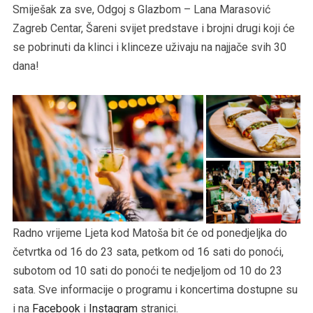
Smiješak za sve, Odgoj s Glazbom – Lana Marasović
Zagreb Centar, Šareni svijet predstave i brojni drugi koji će
se pobrinuti da klinci i klinceze uživaju na najjače svih 30
dana!
Radno vrijeme Ljeta kod Matoša bit će od ponedjeljka do
četvrtka od 16 do 23 sata, petkom od 16 sati do ponoći,
subotom od 10 sati do ponoći te nedjeljom od 10 do 23
sata. Sve informacije o programu i koncertima dostupne su
i na
Facebook
i
Instagram
stranici.