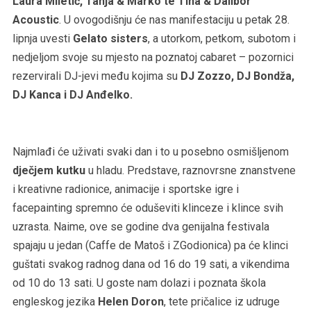
Laura Miletić, Tanja & Marko te Tina & Dalibor
Acoustic
. U ovogodišnju će nas manifestaciju u petak 28.
lipnja uvesti
Gelato sisters
, a utorkom, petkom, subotom i
nedjeljom svoje su mjesto na poznatoj cabaret – pozornici
rezervirali DJ-jevi među kojima su
DJ Zozzo, DJ Bondža,
DJ Kanca i DJ Anđelko.
Najmlađi će uživati svaki dan i to u posebno osmišljenom
dječjem kutku
u hladu. Predstave, raznovrsne znanstvene
i kreativne radionice, animacije i sportske igre i
facepainting spremno će oduševiti klinceze i klince svih
uzrasta. Naime, ove se godine dva genijalna festivala
spajaju u jedan (Caffe de Matoš i ZGodionica) pa će klinci
guštati svakog radnog dana od 16 do 19 sati, a vikendima
od 10 do 13 sati. U goste nam dolazi i poznata škola
engleskog jezika
Helen Doron
, tete pričalice iz udruge