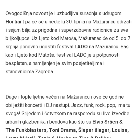
Ovogodišnja novost je i uzbudljiva suradnja s udrugom
Hortiart
pa će se u nedjelju 30. lipnja na Mažurancu održati
i sajam bilja uz prigodne i superzabavne radionice za sve
biljkoljupce. Uz Ljeto kod Matoša, Mažuranac će od 5. do 7.
srpnja ponovno ugostiti festival
LADO
na Mažurancu. Baš
kao i Ljeto kod Matoša, festival LADO je u potpunosti
besplatan, a namijenjen je svim posjetiteljima i
stanovnicima Zagreba.
Duge i tople ljetne večeri na Mažurancu i ove će godine
obilježiti koncerti i DJ nastupi. Jazz, funk, rock, pop, ima tu
svega! Srijedom i četvrtkom na rasporedu su live izvedbe
urbanih glazbenika i bendova kao što su
Elvis Sršen &
The Funkblasters, Toni Drama, Šleper šlager, Louise,