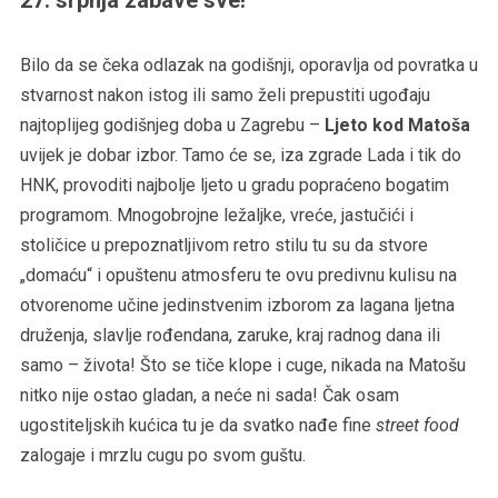
Bilo da se čeka odlazak na godišnji, oporavlja od povratka u
stvarnost nakon istog ili samo želi prepustiti ugođaju
najtoplijeg godišnjeg doba u Zagrebu –
Ljeto kod Matoša
uvijek je dobar izbor. Tamo će se, iza zgrade Lada i tik do
HNK, provoditi najbolje ljeto u gradu popraćeno bogatim
programom. Mnogobrojne ležaljke, vreće, jastučići i
stoličice u prepoznatljivom retro stilu tu su da stvore
„domaću“ i opuštenu atmosferu te ovu predivnu kulisu na
otvorenome učine jedinstvenim izborom za lagana ljetna
druženja, slavlje rođendana, zaruke, kraj radnog dana ili
samo – života! Što se tiče klope i cuge, nikada na Matošu
nitko nije ostao gladan, a neće ni sada! Čak osam
ugostiteljskih kućica tu je da svatko nađe fine
street food
zalogaje i mrzlu cugu po svom guštu.