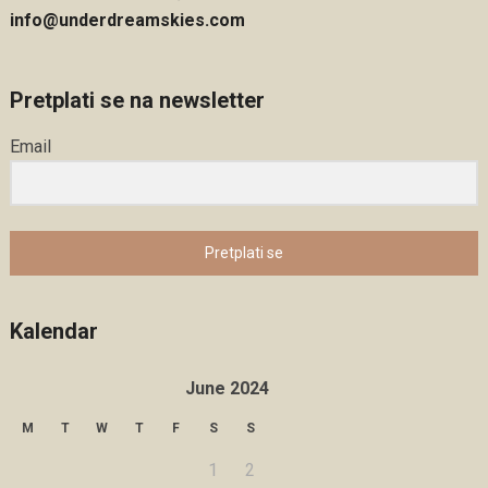
info@underdreamskies.com
Pretplati se na newsletter
Email
Pretplati se
Kalendar
June 2024
M
T
W
T
F
S
S
1
2