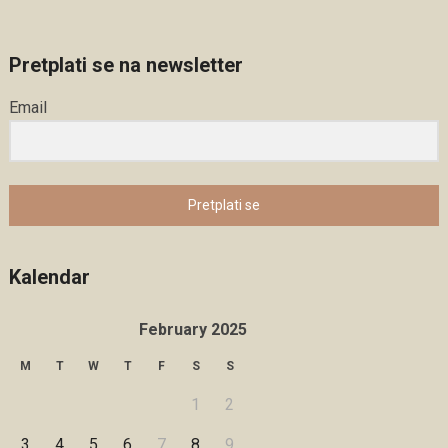
Pretplati se na newsletter
Email
Pretplati se
Kalendar
February 2025
M
T
W
T
F
S
S
1
2
3
4
5
6
7
8
9