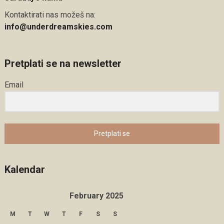
Kontaktirati nas možeš na:
info@underdreamskies.com
Pretplati se na newsletter
Email
Pretplati se
Kalendar
February 2025
M
T
W
T
F
S
S