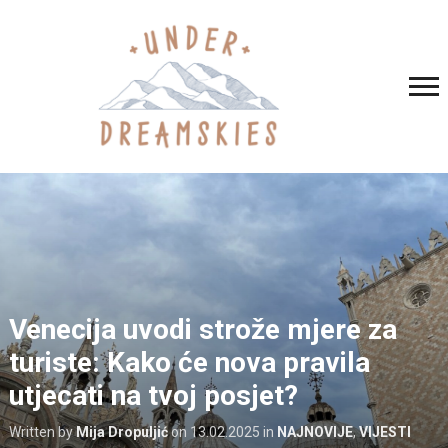
Venecija uvodi strože mjere za
turiste: Kako će nova pravila
utjecati na tvoj posjet?
Written by
Mija Dropuljić
on
13.02.2025
in
NAJNOVIJE
,
VIJESTI