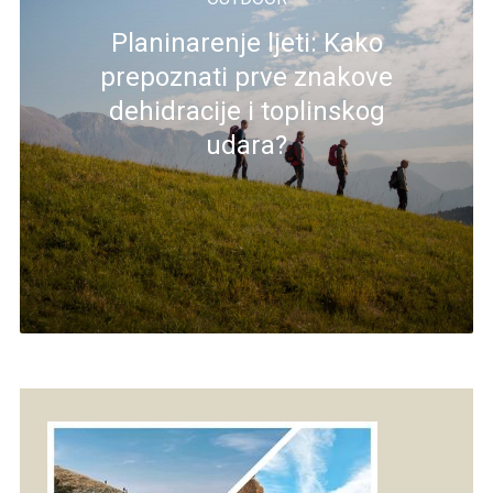
Planinarenje ljeti: Kako
prepoznati prve znakove
dehidracije i toplinskog
udara?