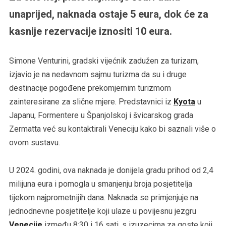
unaprijed, naknada ostaje 5 eura, dok će za
kasnije rezervacije iznositi 10 eura.
Simone Venturini, gradski vijećnik zadužen za turizam,
izjavio je na nedavnom sajmu turizma da su i druge
destinacije pogođene prekomjernim turizmom
zainteresirane za slične mjere. Predstavnici iz
Kyota
u
Japanu, Formentere u Španjolskoj i švicarskog grada
Zermatta već su kontaktirali Veneciju kako bi saznali više o
ovom sustavu.
U 2024. godini, ova naknada je donijela gradu prihod od 2,4
milijuna eura i pomogla u smanjenju broja posjetitelja
tijekom najprometnijih dana. Naknada se primjenjuje na
jednodnevne posjetitelje koji ulaze u povijesnu jezgru
Venecije
između 8:30 i 16 sati, s izuzecima za goste koji