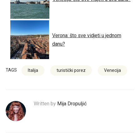
Verona: što sve vidjeti u jednom
danu?
TAGS
Italija
turistički porez
Venecija
Written by
Mija Dropuljić