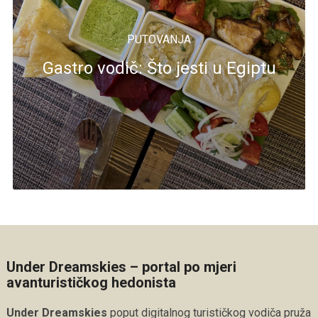
PUTOVANJA
Gastro vodič: Što jesti u Egiptu
Under Dreamskies – portal po mjeri
avanturističkog hedonista
Under Dreamskies
poput digitalnog turističkog vodiča pruža