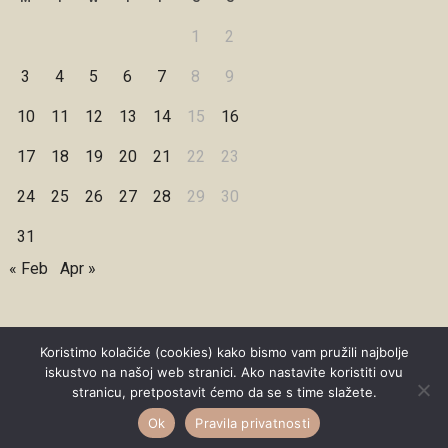
1
2
3
4
5
6
7
8
9
10
11
12
13
14
15
16
17
18
19
20
21
22
23
24
25
26
27
28
29
30
31
« Feb
Apr »
Koristimo kolačiće (cookies) kako bismo vam pružili najbolje
iskustvo na našoj web stranici. Ako nastavite koristiti ovu
Copyright © 2026 Under Dreamskies
stranicu, pretpostavit ćemo da se s time slažete.
Designed by
WPZOOM
Ok
Pravila privatnosti