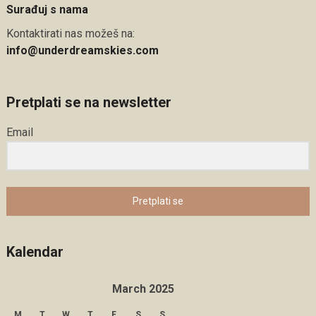
Surađuj s nama
Kontaktirati nas možeš na:
info@underdreamskies.com
Pretplati se na newsletter
Email
Pretplati se
Kalendar
March 2025
M
T
W
T
F
S
S