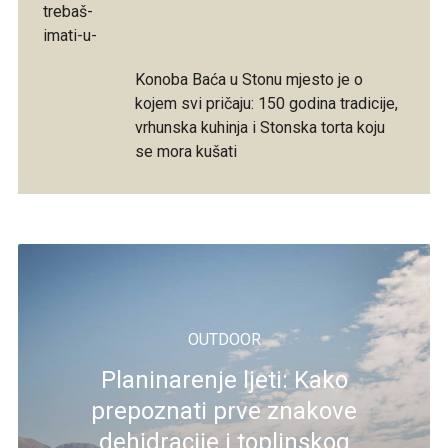
Konoba Baća u Stonu mjesto je o
kojem svi pričaju: 150 godina tradicije,
vrhunska kuhinja i Stonska torta koju
se mora kušati
OUTDOOR
Planinarenje ljeti: Kako
prepoznati prve znakove
dehidracije i toplinskog