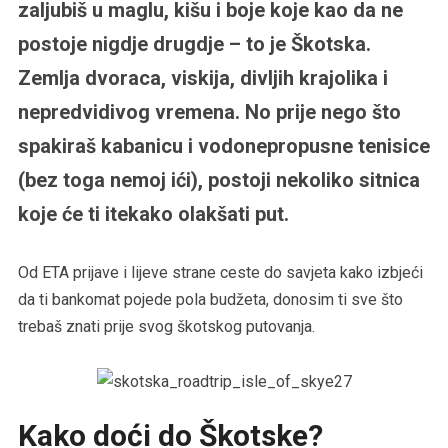
zaljubiš u maglu, kišu i boje koje kao da ne
postoje nigdje drugdje – to je Škotska.
Zemlja dvoraca, viskija, divljih krajolika i
nepredvidivog vremena. No prije nego što
spakiraš kabanicu i vodonepropusne tenisice
(bez toga nemoj ići), postoji nekoliko sitnica
koje će ti itekako olakšati put.
Od ETA prijave i lijeve strane ceste do savjeta kako izbjeći
da ti bankomat pojede pola budžeta, donosim ti sve što
trebaš znati prije svog škotskog putovanja.
Kako doći do Škotske?