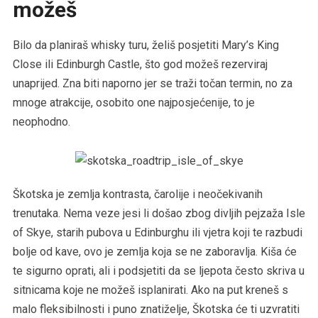
možeš
Bilo da planiraš whisky turu, želiš posjetiti Mary’s King
Close ili Edinburgh Castle, što god možeš rezerviraj
unaprijed. Zna biti naporno jer se traži točan termin, no za
mnoge atrakcije, osobito one najposjećenije, to je
neophodno.
Škotska je zemlja kontrasta, čarolije i neočekivanih
trenutaka. Nema veze jesi li došao zbog divljih pejzaža Isle
of Skye, starih pubova u Edinburghu ili vjetra koji te razbudi
bolje od kave, ovo je zemlja koja se ne zaboravlja. Kiša će
te sigurno oprati, ali i podsjetiti da se ljepota često skriva u
sitnicama koje ne možeš isplanirati. Ako na put kreneš s
malo fleksibilnosti i puno znatiželje, Škotska će ti uzvratiti