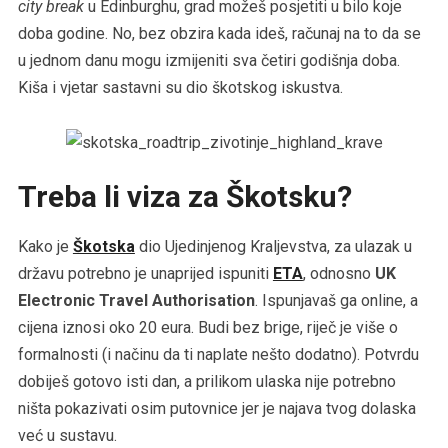
city break
u Edinburghu, grad možeš posjetiti u bilo koje
doba godine. No, bez obzira kada ideš, računaj na to da se
u jednom danu mogu izmijeniti sva četiri godišnja doba.
Kiša i vjetar sastavni su dio škotskog iskustva.
Treba li viza za Škotsku?
Kako je
Škotska
dio Ujedinjenog Kraljevstva, za ulazak u
državu potrebno je unaprijed ispuniti
ETA
, odnosno
UK
Electronic Travel Authorisation
. Ispunjavaš ga online, a
cijena iznosi oko 20 eura. Budi bez brige, riječ je više o
formalnosti (i načinu da ti naplate nešto dodatno). Potvrdu
dobiješ gotovo isti dan, a prilikom ulaska nije potrebno
ništa pokazivati osim putovnice jer je najava tvog dolaska
već u sustavu.