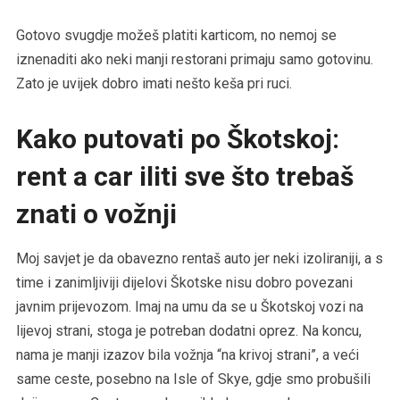
Gotovo svugdje možeš platiti karticom, no nemoj se
iznenaditi ako neki manji restorani primaju samo gotovinu.
Zato je uvijek dobro imati nešto keša pri ruci.
Kako putovati po Škotskoj:
rent a car iliti sve što trebaš
znati o vožnji
Moj savjet je da obavezno rentaš auto jer neki izoliraniji, a s
time i zanimljiviji dijelovi Škotske nisu dobro povezani
javnim prijevozom. Imaj na umu da se u Škotskoj vozi na
lijevoj strani, stoga je potreban dodatni oprez. Na koncu,
nama je manji izazov bila vožnja “na krivoj strani”, a veći
same ceste, posebno na Isle of Skye, gdje smo probušili