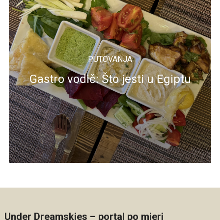
PUTOVANJA
Gastro vodič: Što jesti u Egiptu
Under Dreamskies – portal po mjeri