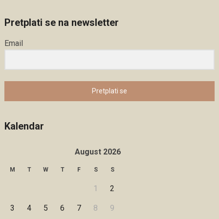
Pretplati se na newsletter
Email
Pretplati se
Kalendar
August 2026
M
T
W
T
F
S
S
1
2
3
4
5
6
7
8
9