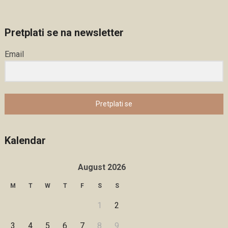
Pretplati se na newsletter
Email
Pretplati se
Kalendar
August 2026
M
T
W
T
F
S
S
1
2
3
4
5
6
7
8
9