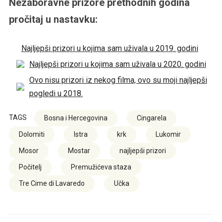
Nezaboravne prizore prethodnih godina
pročitaj u nastavku:
Najljepši prizori u kojima sam uživala u 2019. godini
Najljepši prizori u kojima sam uživala u 2020. godini
Ovo nisu prizori iz nekog filma, ovo su moji najljepši
pogledi u 2018.
TAGS
Bosna i Hercegovina
Cingarela
Dolomiti
Istra
krk
Lukomir
Mosor
Mostar
najljepši prizori
Počitelj
Premužićeva staza
Tre Cime di Lavaredo
Učka