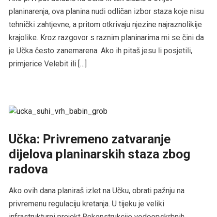
planinarenja, ova planina nudi odličan izbor staza koje nisu
tehnički zahtjevne, a pritom otkrivaju njezine najraznolikije
krajolike. Kroz razgovor s raznim planinarima mi se čini da
je Učka često zanemarena. Ako ih pitaš jesu li posjetili,
primjerice Velebit ili […]
Učka: Privremeno zatvaranje
dijelova planinarskih staza zbog
radova
Ako ovih dana planiraš izlet na Učku, obrati pažnju na
privremenu regulaciju kretanja. U tijeku je veliki
infrastrukturni projekt Rekonstrukcije vodoopskrbnih