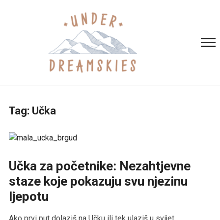
Tag:
Učka
Učka za početnike: Nezahtjevne
staze koje pokazuju svu njezinu
ljepotu
Ako prvi put dolaziš na Učku ili tek ulaziš u svijet