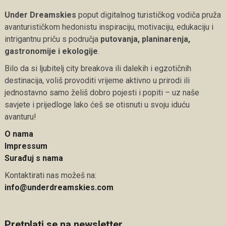
Under Dreamskies
poput digitalnog turističkog vodiča pruža
avanturističkom hedonistu inspiraciju, motivaciju, edukaciju i
intrigantnu priču s područja
putovanja, planinarenja,
gastronomije i ekologije
.
Bilo da si ljubitelj city breakova ili dalekih i egzotičnih
destinacija, voliš provoditi vrijeme aktivno u prirodi ili
jednostavno samo želiš dobro pojesti i popiti – uz naše
savjete i prijedloge lako ćeš se otisnuti u svoju iduću
avanturu!
O nama
Impressum
Surađuj s nama
Kontaktirati nas možeš na:
info@underdreamskies.com
Pretplati se na newsletter