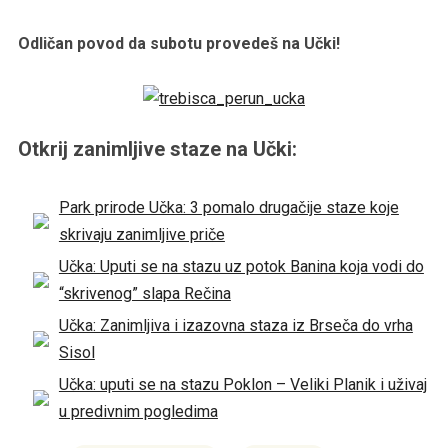
Odličan povod da subotu provedeš na Učki!
Otkrij zanimljive staze na Učki:
Park prirode Učka: 3 pomalo drugačije staze koje
skrivaju zanimljive priče
Učka: Uputi se na stazu uz potok Banina koja vodi do
“skrivenog” slapa Rečina
Učka: Zanimljiva i izazovna staza iz Brseča do vrha
Sisol
Učka: uputi se na stazu Poklon – Veliki Planik i uživaj
u predivnim pogledima