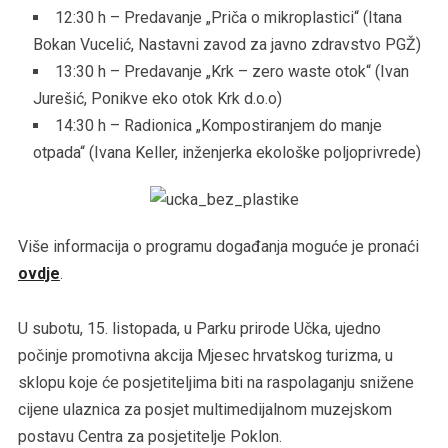
12:30 h – Predavanje „Priča o mikroplastici“ (Itana
Bokan Vucelić, Nastavni zavod za javno zdravstvo PGŽ)
13:30 h – Predavanje „Krk – zero waste otok“ (Ivan
Jurešić, Ponikve eko otok Krk d.o.o)
14:30 h – Radionica „Kompostiranjem do manje
otpada“ (Ivana Keller, inženjerka ekološke poljoprivrede)
Više informacija o programu događanja moguće je pronaći
ovdje
.
U subotu, 15. listopada, u Parku prirode Učka, ujedno
počinje promotivna akcija Mjesec hrvatskog turizma, u
sklopu koje će posjetiteljima biti na raspolaganju snižene
cijene ulaznica za posjet multimedijalnom muzejskom
postavu Centra za posjetitelje Poklon.