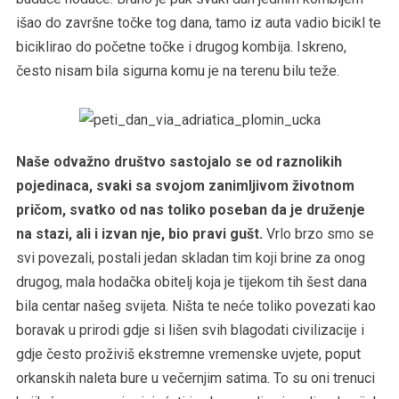
išao do završne točke tog dana, tamo iz auta vadio bicikl te
biciklirao do početne točke i drugog kombija. Iskreno,
često nisam bila sigurna komu je na terenu bilu teže.
Naše odvažno društvo sastojalo se od raznolikih
pojedinaca, svaki sa svojom zanimljivom životnom
pričom, svatko od nas toliko poseban da je druženje
na stazi, ali i izvan nje, bio pravi gušt.
Vrlo brzo smo se
svi povezali, postali jedan skladan tim koji brine za onog
drugog, mala hodačka obitelj koja je tijekom tih šest dana
bila centar našeg svijeta. Ništa te neće toliko povezati kao
boravak u prirodi gdje si lišen svih blagodati civilizacije i
gdje često proživiš ekstremne vremenske uvjete, poput
orkanskih naleta bure u večernjim satima. To su oni trenuci