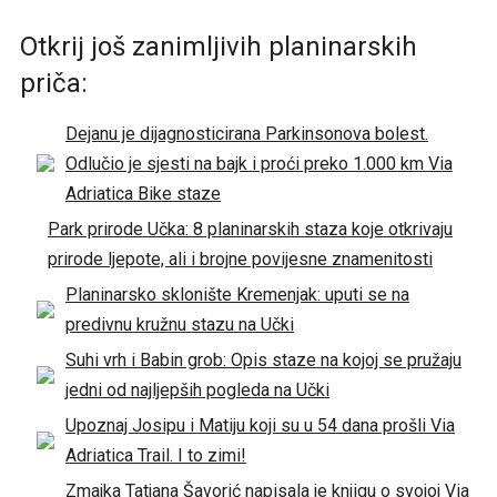
Otkrij još zanimljivih planinarskih
priča:
Dejanu je dijagnosticirana Parkinsonova bolest.
Odlučio je sjesti na bajk i proći preko 1.000 km Via
Adriatica Bike staze
Park prirode Učka: 8 planinarskih staza koje otkrivaju
prirode ljepote, ali i brojne povijesne znamenitosti
Planinarsko sklonište Kremenjak: uputi se na
predivnu kružnu stazu na Učki
Suhi vrh i Babin grob: Opis staze na kojoj se pružaju
jedni od najljepših pogleda na Učki
Upoznaj Josipu i Matiju koji su u 54 dana prošli Via
Adriatica Trail. I to zimi!
Zmajka Tatjana Šavorić napisala je knjigu o svojoj Via