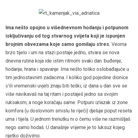
Ima nešto opojno u višednevnom hodanju i potpunom
isključivanju od tog stvarnog svijeta koji je ispunjen
brojnim obvezama koje samo gomilaju stres.
Veoma
brzo tijelo i um na stazi postaje jedno, stvara se nova
dnevna rutina koja ide istim ritmom svaki dan: buđenje,
hodanje, hrana i spavanje. Ima nešto toliko oslobađajuće u
tim jednostavnim zadacima. I koliko god pojedine dionice
i/ili vremenski uvjeti znaju biti teški, iz dana u dan sve se
više navikavaš na taj ritam i postaješ jedno sa svojim
ruksakom, a noge koračaju same. Potpuni izlazak iz zone
komfora (u doslovnom smislu te riječi) djeluje poput reseta
uma i tijela. U jednom trenutku ni o čemu više ne razmišljaš
nego samo hodaš. U današnje vrijeme je to luksuz kojeg
rijetko doživimo.