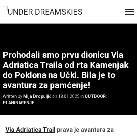
Prohodali smo prvu dionicu Via
Adriatica Traila od rta Kamenjak
do Poklona na Učki. Bila je to
avantura za pamćenje!
Written by
Mija Dropuljić
on
18.01.2025
in
OUTDOOR
,
PLANINARENJE
Via Adriatica Trail
prava je avantura za