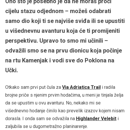
Ono što je posebno je da ne moraš proći
cijelu stazu odjednom – možeš odabrati
samo dio koji ti se najviše sviđa ili se upustiti
u višednevnu avanturu koja će ti promijeniti
perspektivu. Upravo to smo mi učinili –
odvažili smo se na prvu dionicu koja počinje
na rtu Kamenjak i vodi sve do Poklona na
Učki.
Otkako sam prvi put čula za
Via Adriatica Trail
i radila
brojne priče s njenim prvim hodačima, u meni je tinjala želja
da se upustim u ovu avanturu. No, nekako mi se
višednevno hodanje činilo kao prevelik izazov kojem nisam
dorasla. I onda sam se odvažila na
Highlander Velebit
i
zaljubila se u dugometražno planinarenje.