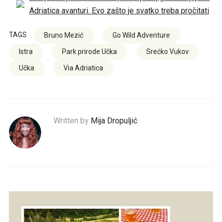
Adriatica avanturi. Evo zašto je svatko treba pročitati
TAGS
Bruno Mezić
Go Wild Adventure
Istra
Park prirode Učka
Srećko Vukov
Učka
Via Adriatica
Written by
Mija Dropuljić