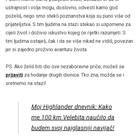
ustrajnost i volja mogu, doslovno, odvesti kamo god
poželiš, nego smo stekli poznanstva koja su puno više od
prijateljstva. S tim ljudima na stazi stekao si uspomene za
cijeli život i doživio iskustvo kojeg će rijetki razumjeti. S
tim ljudima ostaješ, čak i da se više nikad ne vidiš, povezan
jer si zajedno proživio avanturu života.
P.S. Ako želiš biti dio ove nezaboravne priče, možeš se
prijaviti
za hodanje drugih dionica. Tko zna, možda se i
sretnemo na stazi!
Moj Highlander dnevnik: Kako
me 100 km Velebita naučilo da
budem svoj najglasniji navijač!