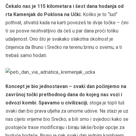
Čekalo nas je 115 kilometara i šest dana hodanja od
rta Kamenjak do Poklona na Učki.
Koliko je to “lud”
pothvat, shvatiš kada na karti povezeš te dvije točke – čini
ti se posve neshvatljivo da ćeš u par dana proći toliku
udaljenost. Ono što je svakako olakotna okolnost je
činjenica da Bruno i Srećko na terenu brinu o svemu, a ti
trebaš samo hodati.
Koncept je bio jednostavan – svaki dan počinjemo na
završnoj točki prethodnog dana do kojeg nas vozi i
odvozi kombi. Spavamo u civilizaciji
, stoga je topli tuš
svaki dan bio prava utjeha za umorne udove. Na stazi je uz
nas cijelo vrijeme bio Srećko, a bili smo i svjedoci kako se
postojeće trase modificiraju i biraju lakše/bolje opcije za
buduće hodače. Bruno je pak svaki dan jednim kombijem