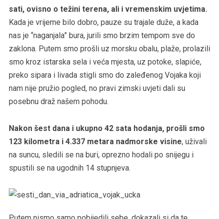
sati, ovisno o težini terena, ali i vremenskim uvjetima.
Kada je vrijeme bilo dobro, pauze su trajale duže, a kada
nas je “naganjala” bura, jurili smo brzim tempom sve do
zaklona. Putem smo prošli uz morsku obalu, plaže, prolazili
smo kroz istarska sela i veća mjesta, uz potoke, slapiće,
preko sipara i livada stigli smo do zaleđenog Vojaka koji
nam nije pružio pogled, no pravi zimski uvjeti dali su
posebnu draž našem pohodu.
Nakon šest dana i ukupno 42 sata hodanja, prošli smo
123 kilometra i 4.337 metara nadmorske visine
, uživali
na suncu, sledili se na buri, oprezno hodali po snijegu i
spustili se na ugodnih 14 stupnjeva.
Putem nismo samo pobijedili sebe, dokazali si da te