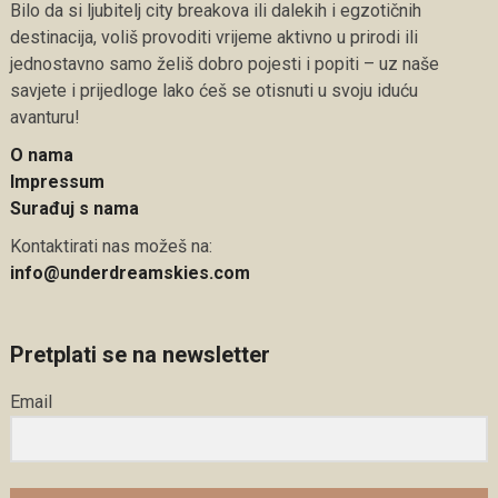
Bilo da si ljubitelj city breakova ili dalekih i egzotičnih
destinacija, voliš provoditi vrijeme aktivno u prirodi ili
jednostavno samo želiš dobro pojesti i popiti – uz naše
savjete i prijedloge lako ćeš se otisnuti u svoju iduću
avanturu!
O nama
Impressum
Surađuj s nama
Kontaktirati nas možeš na:
info@underdreamskies.com
Pretplati se na newsletter
Email