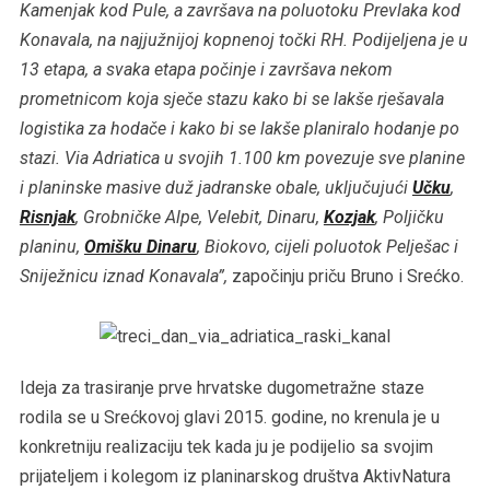
Kamenjak kod Pule, a završava na poluotoku Prevlaka kod
Konavala, na najjužnijoj kopnenoj točki RH. Podijeljena je u
13 etapa, a svaka etapa počinje i završava nekom
prometnicom koja sječe stazu kako bi se lakše rješavala
logistika za hodače i kako bi se lakše planiralo hodanje po
stazi. Via Adriatica u svojih 1.100 km povezuje sve planine
i planinske masive duž jadranske obale, uključujući
Učku
,
Risnjak
, Grobničke Alpe, Velebit, Dinaru,
Kozjak
, Poljičku
planinu,
Omišku Dinaru
, Biokovo, cijeli poluotok Pelješac i
Sniježnicu iznad Konavala”,
započinju priču Bruno i Srećko.
Ideja za trasiranje prve hrvatske dugometražne staze
rodila se u Srećkovoj glavi 2015. godine, no krenula je u
konkretniju realizaciju tek kada ju je podijelio sa svojim
prijateljem i kolegom iz planinarskog društva AktivNatura