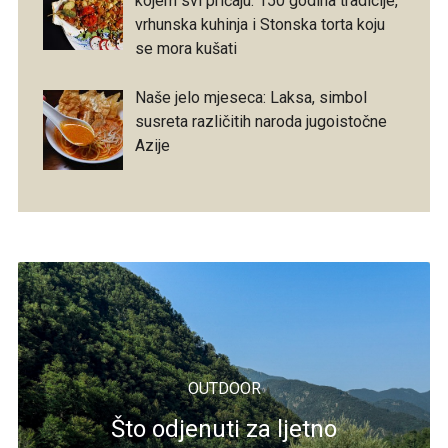
kojem svi pričaju: 150 godina tradicije,
vrhunska kuhinja i Stonska torta koju
se mora kušati
Naše jelo mjeseca: Laksa, simbol
susreta različitih naroda jugoistočne
Azije
OUTDOOR
Što odjenuti za ljetno