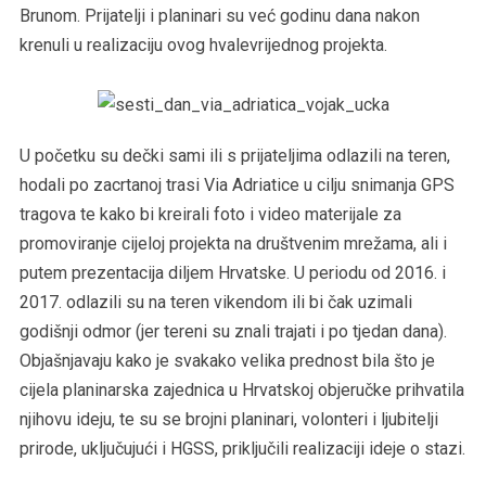
Brunom. Prijatelji i planinari su već godinu dana nakon
krenuli u realizaciju ovog hvalevrijednog projekta.
U početku su dečki sami ili s prijateljima odlazili na teren,
hodali po zacrtanoj trasi Via Adriatice u cilju snimanja GPS
tragova te kako bi kreirali foto i video materijale za
promoviranje cijeloj projekta na društvenim mrežama, ali i
putem prezentacija diljem Hrvatske. U periodu od 2016. i
2017. odlazili su na teren vikendom ili bi čak uzimali
godišnji odmor (jer tereni su znali trajati i po tjedan dana).
Objašnjavaju kako je svakako velika prednost bila što je
cijela planinarska zajednica u Hrvatskoj objeručke prihvatila
njihovu ideju, te su se brojni planinari, volonteri i ljubitelji
prirode, uključujući i HGSS, priključili realizaciji ideje o stazi.