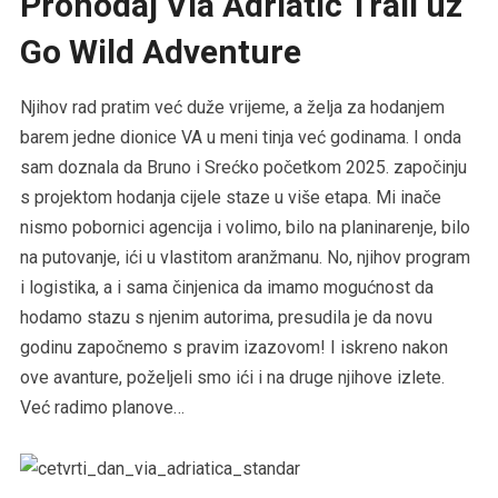
Prohodaj Via Adriatic Trail uz
Go Wild Adventure
Njihov rad pratim već duže vrijeme, a želja za hodanjem
barem jedne dionice VA u meni tinja već godinama. I onda
sam doznala da Bruno i Srećko početkom 2025. započinju
s projektom hodanja cijele staze u više etapa. Mi inače
nismo pobornici agencija i volimo, bilo na planinarenje, bilo
na putovanje, ići u vlastitom aranžmanu. No, njihov program
i logistika, a i sama činjenica da imamo mogućnost da
hodamo stazu s njenim autorima, presudila je da novu
godinu započnemo s pravim izazovom! I iskreno nakon
ove avanture, poželjeli smo ići i na druge njihove izlete.
Već radimo planove…