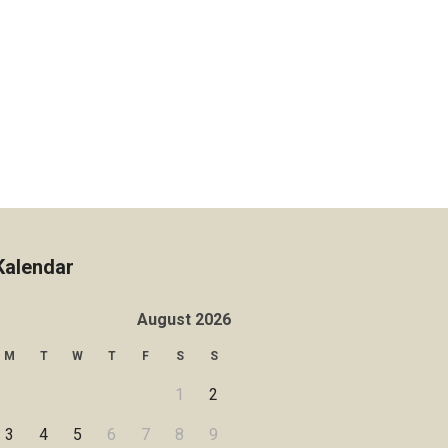
Kalendar
August 2026
M
T
W
T
F
S
S
1
2
3
4
5
6
7
8
9