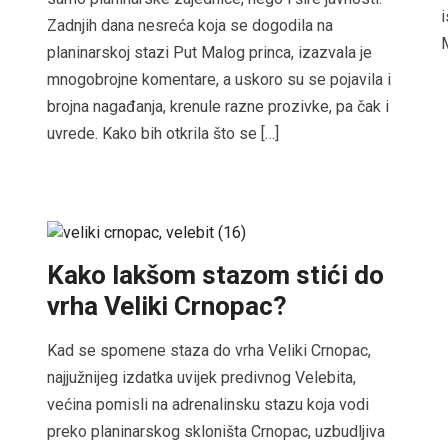
i
Zadnjih dana nesreća koja se dogodila na
M
planinarskoj stazi Put Malog princa, izazvala je
mnogobrojne komentare, a uskoro su se pojavila i
brojna nagađanja, krenule razne prozivke, pa čak i
uvrede. Kako bih otkrila što se […]
Kako lakšom stazom stići do
vrha Veliki Crnopac?
Kad se spomene staza do vrha Veliki Crnopac,
najjužnijeg izdatka uvijek predivnog Velebita,
većina pomisli na adrenalinsku stazu koja vodi
preko planinarskog skloništa Crnopac, uzbudljiva