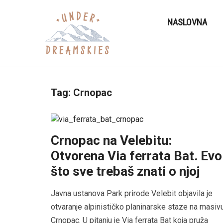
NASLOVNA
Tag:
Crnopac
Crnopac na Velebitu:
Otvorena Via ferrata Bat. Evo
što sve trebaš znati o njoj
Javna ustanova Park prirode Velebit objavila je
otvaranje alpinističko planinarske staze na masiv
Crnopac. U pitanju je Via ferrata Bat koja pruža