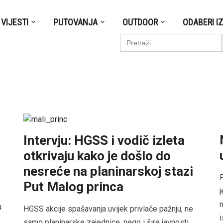
VIJESTI
PUTOVANJA
OUTDOOR
ODABERI I
S
Search
for:
Intervju: HGSS i vodič izleta
otkrivaju kako je došlo do
nesreće na planinarskoj stazi
P
Put Malog princa
j
m
u
HGSS akcije spašavanja uvijek privlače pažnju, ne
i
samo planinarske zajednice, nego i šire javnosti.