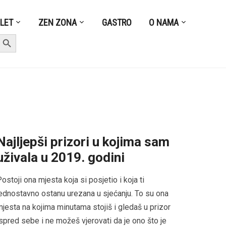
ZLET
ZEN ZONA
GASTRO
O NAMA
earch Button
Najljepši prizori u kojima sam
uživala u 2019. godini
ostoji ona mjesta koja si posjetio i koja ti
ednostavno ostanu urezana u sjećanju. To su ona
jesta na kojima minutama stojiš i gledaš u prizor
spred sebe i ne možeš vjerovati da je ono što je