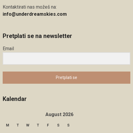
Kontaktirati nas možeš na:
info@underdreamskies.com
Pretplati se na newsletter
Email
Pretplati se
Kalendar
August 2026
M
T
W
T
F
S
S