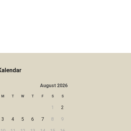
Kalendar
August 2026
M
T
W
T
F
S
S
1
2
3
4
5
6
7
8
9
10
11
12
13
14
15
16