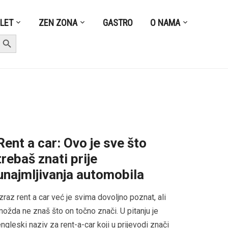
ZLET
ZEN ZONA
GASTRO
O NAMA
earch Button
Rent a car: Ovo je sve što
trebaš znati prije
unajmljivanja automobila
zraz rent a car već je svima dovoljno poznat, ali
ožda ne znaš što on točno znači. U pitanju je
ngleski naziv za rent-a-car koji u prijevodi znači