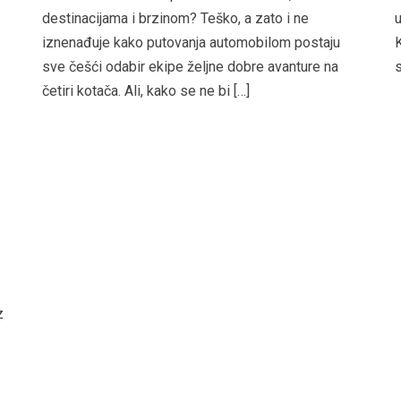
destinacijama i brzinom? Teško, a zato i ne
u
iznenađuje kako putovanja automobilom postaju
K
sve češći odabir ekipe željne dobre avanture na
s
četiri kotača. Ali, kako se ne bi […]
z