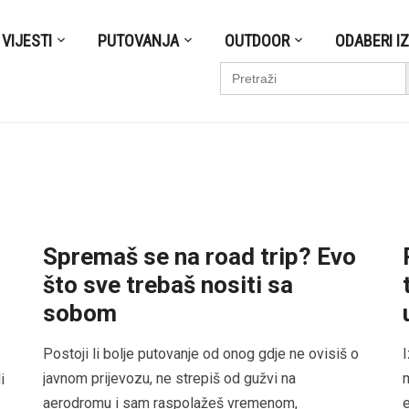
VIJESTI
PUTOVANJA
OUTDOOR
ODABERI I
S
Search
for:
Spremaš se na road trip? Evo
što sve trebaš nositi sa
sobom
Postoji li bolje putovanje od onog gdje ne ovisiš o
I
javnom prijevozu, ne strepiš od gužvi na
m
i
aerodromu i sam raspolažeš vremenom,
e