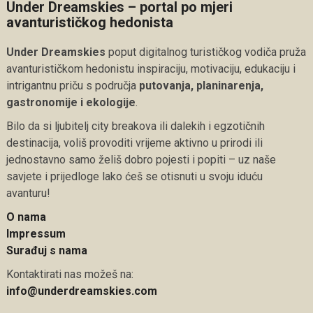
Under Dreamskies – portal po mjeri
avanturističkog hedonista
Under Dreamskies
poput digitalnog turističkog vodiča pruža
avanturističkom hedonistu inspiraciju, motivaciju, edukaciju i
intrigantnu priču s područja
putovanja, planinarenja,
gastronomije i ekologije
.
Bilo da si ljubitelj city breakova ili dalekih i egzotičnih
destinacija, voliš provoditi vrijeme aktivno u prirodi ili
jednostavno samo želiš dobro pojesti i popiti – uz naše
savjete i prijedloge lako ćeš se otisnuti u svoju iduću
avanturu!
O nama
Impressum
Surađuj s nama
Kontaktirati nas možeš na:
info@underdreamskies.com