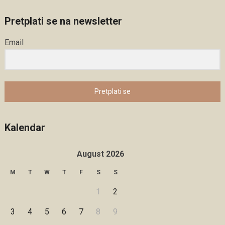
Pretplati se na newsletter
Email
Pretplati se
Kalendar
August 2026
M
T
W
T
F
S
S
1
2
3
4
5
6
7
8
9