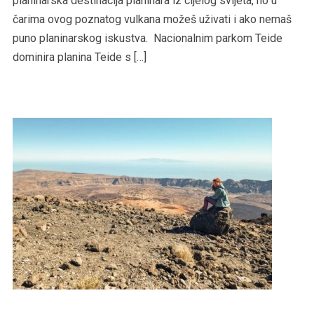
planinarska destinacija planinara iz cijelog svijeta, no u
čarima ovog poznatog vulkana možeš uživati i ako nemaš
puno planinarskog iskustva. Nacionalnim parkom Teide
dominira planina Teide s […]