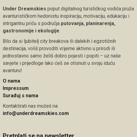
Under Dreamskies
poput digitalnog turističkog vodiča pruža
avanturističkom hedonistu inspiraciju, motivaciju, edukaciju i
intrigantnu priču s područja
putovanja, planinarenja,
gastronomije i ekologije
.
Bilo da si ljubitelj city breakova ili dalekih i egzotičnih
destinacija, voliš provoditi vrijeme aktivno u prirodi ili
jednostavno samo želiš dobro pojesti i popiti – uz naše
savjete i prijedloge lako ćeš se otisnuti u svoju iduću
avanturu!
O nama
Impressum
Surađuj s nama
Kontaktirati nas možeš na:
info@underdreamskies.com
Pretplati se na newsletter