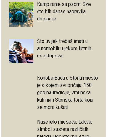
Kampiranje sa psom: Sve
što bih danas napravila
drugačije
Što uvijek trebaš imati u
automobilu tijekom ljetnih
road tripova
Konoba Baća u Stonu mjesto
je o kojem svi pričaju: 150
godina tradicije, vrhunska
kuhinja i Stonska torta koju
se mora kušati
Naše jelo mjeseca: Laksa,
simbol susreta različitih
naroda jugoistočne Azije