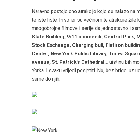
Naravno postoje one atrakcije koje se nalaze na mus
te iste liste. Prvo jer su većinom te atrakcije žile 
mnogobrojne filmove i serije da jednostavno i sam ž
State Building, 9/11 spomenik, Central Park, 
Stock Exchange, Charging bull, Flatiron build
Center, New York Public Library, Times Square
avenue, St. Patrick’s Cathedral…
uistinu bih mo
Yorka. I svaku vrijedi posjetiti. No, bez brige, uz
same do njih.