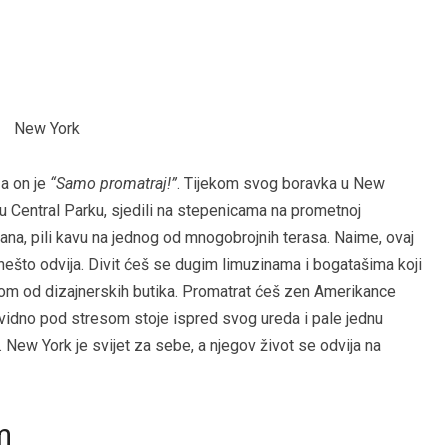
 a on je
“Samo promatraj!”
. Tijekom svog boravka u New
u Central Parku, sjedili na stepenicama na prometnoj
tana, pili kavu na jednog od mnogobrojnih terasa. Naime, ovaj
 nešto odvija. Divit ćeš se dugim limuzinama i bogatašima koji
jednom od dizajnerskih butika. Promatrat ćeš zen Amerikance
ji vidno pod stresom stoje ispred svog ureda i pale jednu
. New York je svijet za sebe, a njegov život se odvija na
m