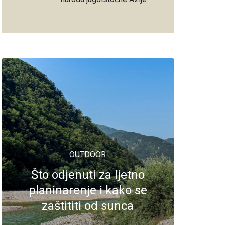
OUTDOOR
Što odjenuti za ljetno
planinarenje i kako se
zaštititi od sunca