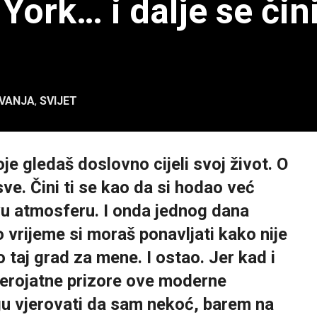
York… i dalje se či
VANJA
,
SVIJET
je gledaš doslovno cijeli svoj život. O
ve. Čini ti se kao da si hodao već
vu atmosferu. I onda jednog dana
lo vrijeme si moraš ponavljati kako nije
 taj grad za mene. I ostao. Jer kad i
jerojatne prizore ove moderne
gu vjerovati da sam nekoć, barem na