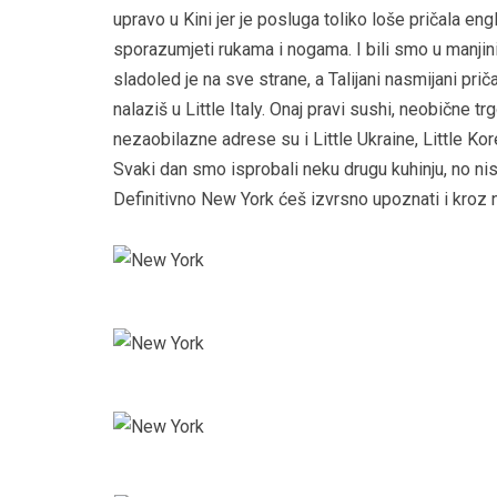
upravo u Kini jer je posluga toliko loše pričala e
sporazumjeti rukama i nogama. I bili smo u manjini.
sladoled je na sve strane, a Talijani nasmijani pri
nalaziš u Little Italy. Onaj pravi sushi, neobične tr
nezaobilazne adrese su i Little Ukraine, Little Kore
Svaki dan smo isprobali neku drugu kuhinju, no n
Definitivno New York ćeš izvrsno upoznati i kro