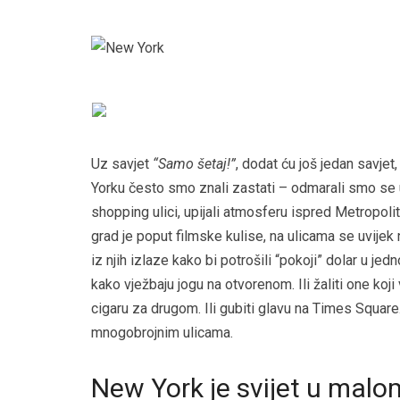
Uz savjet
“Samo šetaj!”
, dodat ću još jedan savjet,
Yorku često smo znali zastati – odmarali smo se 
shopping ulici, upijali atmosferu ispred Metropoli
grad je poput filmske kulise, na ulicama se uvijek
iz njih izlaze kako bi potrošili “pokoji” dolar u 
kako vježbaju jogu na otvorenom. Ili žaliti one ko
cigaru za drugom. Ili gubiti glavu na Times Square
mnogobrojnim ulicama.
New York je svijet u malo