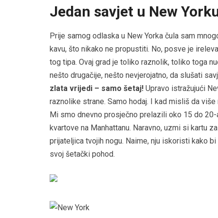
Jedan savjet u New Yorku 
Prije samog odlaska u New Yorka čula sam mnogobro
kavu, što nikako ne propustiti. No, posve je irel
tog tipa. Ovaj grad je toliko raznolik, toliko toga
nešto drugačije, nešto nevjerojatno, da slušati sav
zlata vrijedi – samo šetaj!
Upravo istražujući Ne
raznolike strane. Samo hodaj. I kad misliš da više n
Mi smo dnevno prosječno prelazili oko 15 do 20-a
kvartove na Manhattanu. Naravno, uzmi si kartu za
prijateljica tvojih nogu. Naime, nju iskoristi kako
svoj šetački pohod.