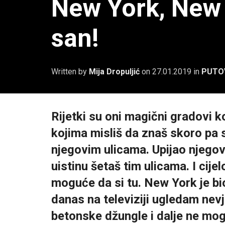
New York, New 
san!
Written by
Mija Dropuljić
on
27.01.2019
in
PUTO
Rijetki su oni magični gradovi ko
kojima misliš da znaš skoro pa s
njegovim ulicama. Upijao njego
uistinu šetaš tim ulicama. I cije
moguće da si tu. New York je bio
danas na televiziji ugledam nev
betonske džungle i dalje ne mo