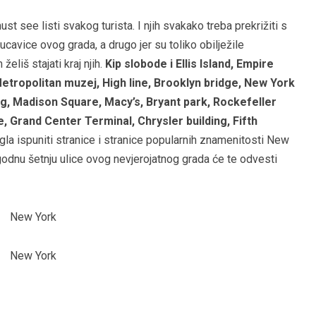
t see listi svakog turista. I njih svakako treba prekrižiti s
kucavice ovog grada, a drugo jer su toliko obilježile
eliš stajati kraj njih.
Kip slobode i Ellis Island, Empire
Metropolitan muzej, High line, Brooklyn bridge, New York
ing, Madison Square, Macy’s, Bryant park, Rockefeller
, Grand Center Terminal, Chrysler building, Fifth
gla ispuniti stranice i stranice popularnih znamenitosti New
 ugodnu šetnju ulice ovog nevjerojatnog grada će te odvesti