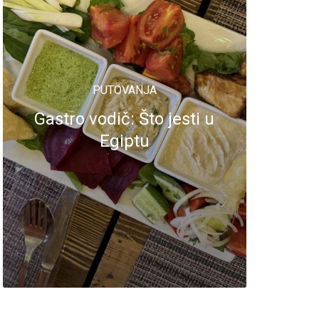
PUTOVANJA
Gastro vodič: Što jesti u
Egiptu