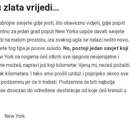
zlata vrijedi…
jne savjete gdje jesti, što obavezno vidjeti, gdje popiti
evantno za jedan grad poput New Yorka uopće davati savjete
 nudi na malom prostoru, iza svakog ugla se nalazi nešto novo,
jete tog tipa je posve suludo.
No, postoji jedan savjet koji
w York na nogama ćeš otkriti sve njegove nevjerojatne i
e možeš, napravi još koji kilometar. Vjeruj mi, nećeš požaliti.
k kilometara. I tako smo prošli uzduž i poprijeko skoro sve
 podzemnu jer će ti trebati. Podzemna će biti najbolja
 bi se dovezao do određene destinacije od koje ćeš krenuti u