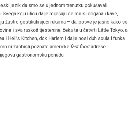
ngleski jezik da smo se u jednom trenutku pokušavali
 Svega koju ulicu dalje miješaju se mirisi origana i kave,
čaju žustro gestikulirajući rukama – da, posve je jasno kako se
govine i sva raskoš tjestenine, čeka te u četvrti Little Tokyo, a
a i Hell’s Kitchen, dok Harlem i dalje nosi duh soula i funka.
ismo ni zaobišli poznate američke
fast food
adrese.
z njegovu gastronomsku ponudu.