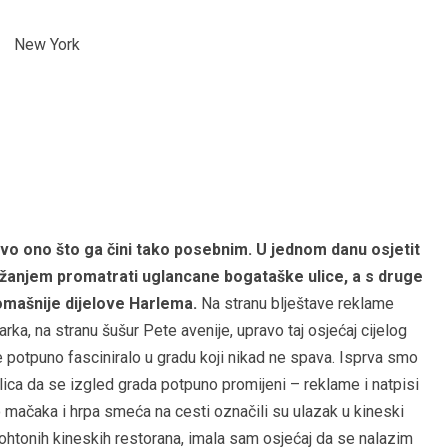
ravo ono što ga čini tako posebnim. U jednom danu osjetit
gražanjem promatrati uglancane bogataške ulice, a s druge
romašnije dijelove Harlema.
Na stranu blještave reklame
ka, na stranu šušur Pete avenije, upravo taj osjećaj cijelog
 potpuno fasciniralo u gradu koji nikad ne spava. Isprva smo
ulica da se izgled grada potpuno promijeni – reklame i natpisi
 mačaka i hrpa smeća na cesti označili su ulazak u kineski
ohtonih kineskih restorana, imala sam osjećaj da se nalazim