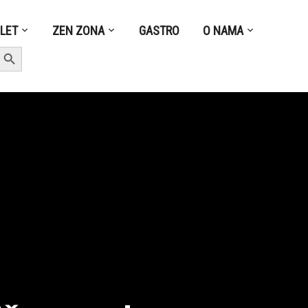
ZLET
ZEN ZONA
GASTRO
O NAMA
earch Button