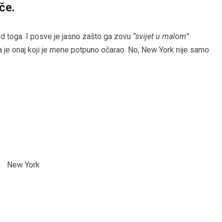
če.
od toga. I posve je jasno zašto ga zovu
“svijet u malom”
.
 je onaj koji je mene potpuno očarao. No, New York nije samo