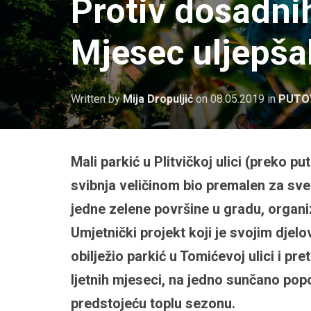
Protiv dosadni
Mjesec uljepša
Written by
Mija Dropuljić
on
08.05.2019
in
PUTO
Mali parkić u Plitvičkoj ulici (preko p
svibnja veličinom bio premalen za sve 
jedne zelene površine u gradu, organi
Umjetnički projekt koji je svojim djel
obilježio parkić u Tomićevoj ulici i pr
ljetnih mjeseci, na jedno sunčano popo
predstojeću toplu sezonu.