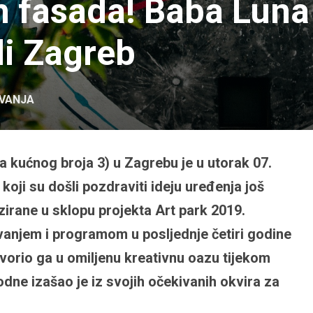
h fasada! Baba Luna 
li Zagreb
VANJA
uta kućnog broja 3) u Zagrebu je u utorak 07.
koji su došli pozdraviti ideju uređenja još
zirane u sklopu projekta Art park 2019.
ovanjem i programom u posljednje četiri godine
etvorio ga u omiljenu kreativnu oazu tijekom
dne izašao je iz svojih očekivanih okvira za