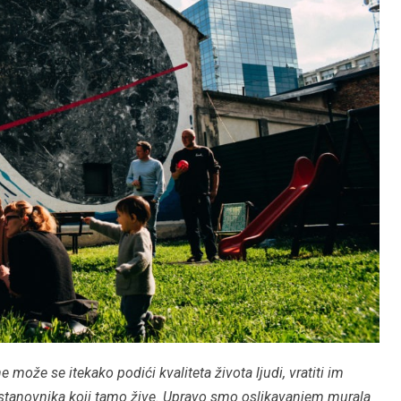
može se itekako podići kvaliteta života ljudi, vratiti im
cu stanovnika koji tamo žive. Upravo smo oslikavanjem murala