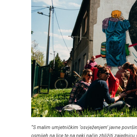
“S malim umjetničkim ‘osvježenjem’ javne površine 
osmijeh na lice te na neki način zbližiti zajedni