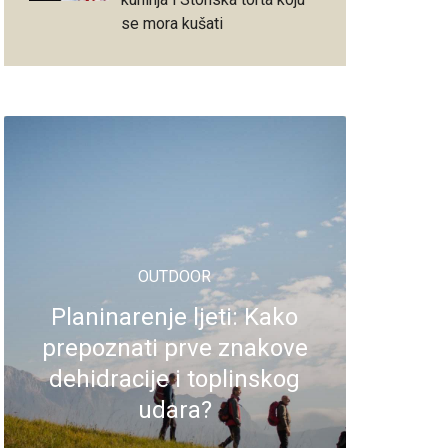
se mora kušati
OUTDOOR
Planinarenje ljeti: Kako
prepoznati prve znakove
dehidracije i toplinskog
udara?