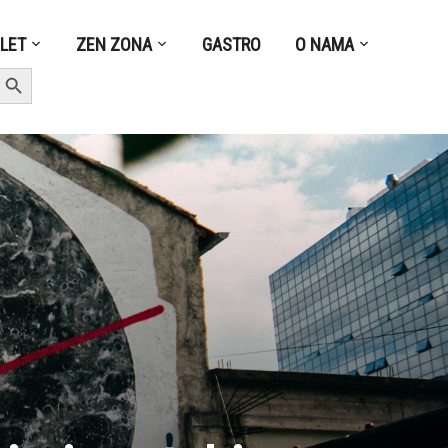
ZLET
ZEN ZONA
GASTRO
O NAMA
earch Button