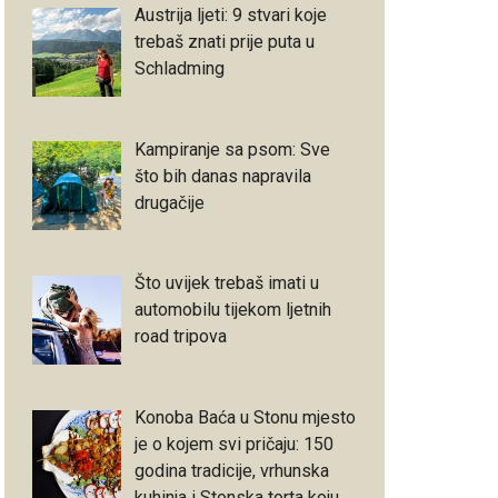
Austrija ljeti: 9 stvari koje
trebaš znati prije puta u
Schladming
Kampiranje sa psom: Sve
što bih danas napravila
drugačije
Što uvijek trebaš imati u
automobilu tijekom ljetnih
road tripova
Konoba Baća u Stonu mjesto
je o kojem svi pričaju: 150
godina tradicije, vrhunska
kuhinja i Stonska torta koju