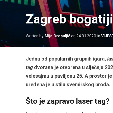
Zagreb bogatiji
Written by
Mija Dropuljić
on
24.01.2020
in
VIJES
Jedna od popularnih grupnih igara,
la
tag
dvorana je otvorena u siječnju 20
velesajmu u paviljonu 25. A prostor je
uređena je u stilu svemirskog broda.
Što je zapravo laser tag?