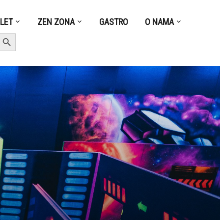
ZLET
ZEN ZONA
GASTRO
O NAMA
earch Button