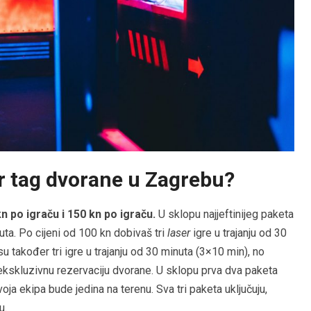
er tag dvorane u Zagrebu?
kn po igraču i 150 kn po igraču.
U sklopu najjeftinijeg paketa
nuta. Po cijeni od 100 kn dobivaš tri
laser
igre u trajanju od 30
u također tri igre u trajanju od 30 minuta (3×10 min), no
 ekskluzivnu rezervaciju dvorane. U sklopu prva dva paketa
oja ekipa bude jedina na terenu. Sva tri paketa uključuju,
u.