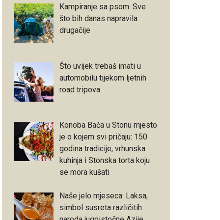
Kampiranje sa psom: Sve
što bih danas napravila
drugačije
Što uvijek trebaš imati u
automobilu tijekom ljetnih
road tripova
Konoba Baća u Stonu mjesto
je o kojem svi pričaju: 150
godina tradicije, vrhunska
kuhinja i Stonska torta koju
se mora kušati
Naše jelo mjeseca: Laksa,
simbol susreta različitih
naroda jugoistočne Azije