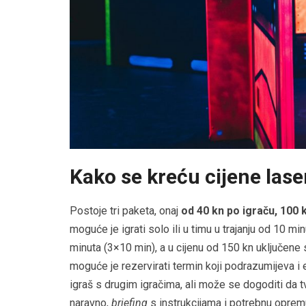
Kako se kreću cijene las
Postoje tri paketa, onaj
od 40 kn po igraču, 100 
moguće je igrati solo ili u timu u trajanju od 10 mi
minuta (3×10 min), a u cijenu od 150 kn uključene s
moguće je rezervirati termin koji podrazumijeva i
igraš s drugim igračima, ali može se dogoditi da tv
naravno,
briefing
s instrukcijama i potrebnu oprem