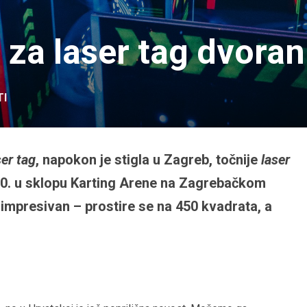
 za laser tag dvora
TI
ser tag
, napokon je stigla u Zagreb, točnije
laser
20. u sklopu Karting Arene na Zagrebačkom
 impresivan – prostire se na 450 kvadrata, a