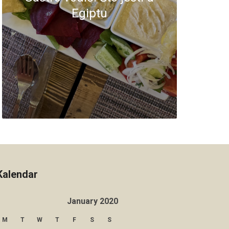
Egiptu
Kalendar
January 2020
M
T
W
T
F
S
S