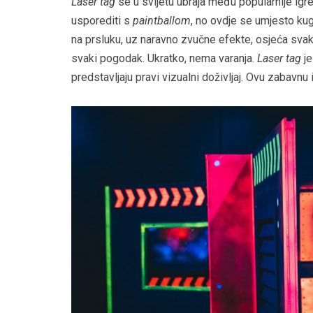
Laser tag
se u svijetu ubraja među popularnije igr
usporediti s
paintballom
, no ovdje se umjesto kug
na prsluku, uz naravno zvučne efekte, osjeća svak
svaki pogodak. Ukratko, nema varanja.
Laser tag
je
predstavljaju pravi vizualni doživljaj. Ovu zabavnu 