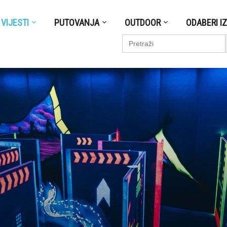
VIJESTI
PUTOVANJA
OUTDOOR
ODABERI I
S
Search
for: