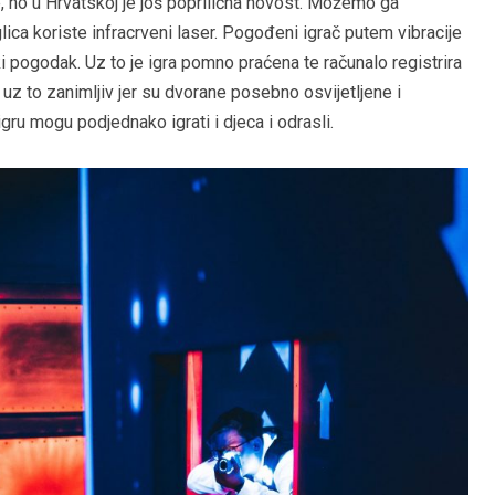
e, no u Hrvatskoj je još poprilična novost. Možemo ga
lica koriste infracrveni laser. Pogođeni igrač putem vibracije
i pogodak. Uz to je igra pomno praćena te računalo registrira
 uz to zanimljiv jer su dvorane posebno osvijetljene i
igru mogu podjednako igrati i djeca i odrasli.