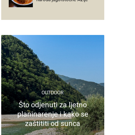
OUTDOOR
Što odjenuti za ljetno
planinarenje i kako se
zaštititi od sunca