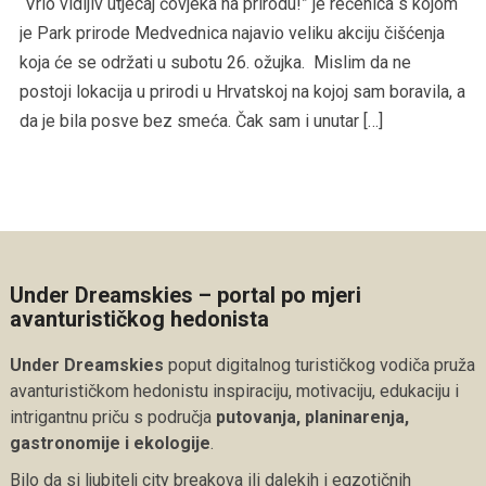
“Vrlo vidljiv utjecaj čovjeka na prirodu!” je rečenica s kojom
je Park prirode Medvednica najavio veliku akciju čišćenja
koja će se održati u subotu 26. ožujka. Mislim da ne
postoji lokacija u prirodi u Hrvatskoj na kojoj sam boravila, a
da je bila posve bez smeća. Čak sam i unutar […]
Under Dreamskies – portal po mjeri
avanturističkog hedonista
Under Dreamskies
poput digitalnog turističkog vodiča pruža
avanturističkom hedonistu inspiraciju, motivaciju, edukaciju i
intrigantnu priču s područja
putovanja, planinarenja,
gastronomije i ekologije
.
Bilo da si ljubitelj city breakova ili dalekih i egzotičnih