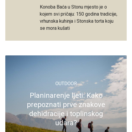
Konoba Baća u Stonu mjesto je o
kojem svi pričaju: 150 godina tradicije,
vrhunska kuhinja i Stonska torta koju
se mora kušati
OUTDOOR
Planinarenje ljeti: Kako
prepoznati prve znakove
dehidracije i toplinskog
udara?