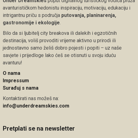
Under Dreamskies
poput digitalnog turističkog vodiča pruža
avanturističkom hedonistu inspiraciju, motivaciju, edukaciju i
intrigantnu priču s područja
putovanja, planinarenja,
gastronomije i ekologije
.
Bilo da si ljubitelj city breakova ili dalekih i egzotičnih
destinacija, voliš provoditi vrijeme aktivno u prirodi ili
jednostavno samo želiš dobro pojesti i popiti – uz naše
savjete i prijedloge lako ćeš se otisnuti u svoju iduću
avanturu!
O nama
Impressum
Surađuj s nama
Kontaktirati nas možeš na:
info@underdreamskies.com
Pretplati se na newsletter