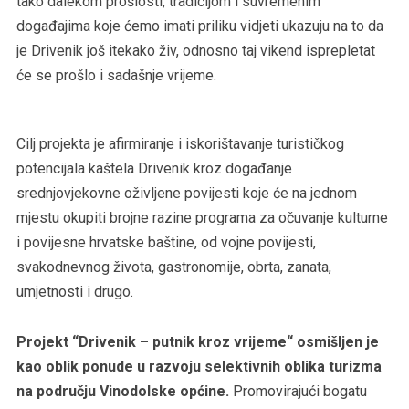
tako dalekom prošlosti, tradicijom i suvremenim
događajima koje ćemo imati priliku vidjeti ukazuju na to da
je Drivenik još itekako živ, odnosno taj vikend isprepletat
će se prošlo i sadašnje vrijeme.
Cilj projekta je afirmiranje i iskorištavanje turističkog
potencijala kaštela Drivenik kroz događanje
srednjovjekovne oživljene povijesti koje će na jednom
mjestu okupiti brojne razine programa za očuvanje kulturne
i povijesne hrvatske baštine, od vojne povijesti,
svakodnevnog života, gastronomije, obrta, zanata,
umjetnosti i drugo.
Projekt “Drivenik – putnik kroz vrijeme“ osmišljen je
kao oblik ponude u razvoju selektivnih oblika turizma
na području Vinodolske općine.
Promovirajući bogatu