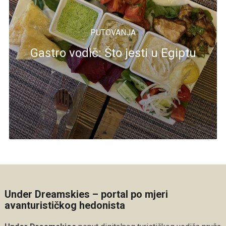
PUTOVANJA
Gastro vodič: Što jesti u Egiptu
Under Dreamskies – portal po mjeri
avanturističkog hedonista