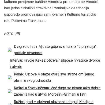
kulturno povijesne baštine Vinodola prezentira se Vinodol
kao jedna turistički atraktivna i zanimljiva destinacija,
usporedo promovirajući sam Kvarner i Kulturno turističku
rutu Putovima Frankopana.
FOTO: PR
Dvigrad u Istri: Mjesto gdje avantura iz “5 prijatelja”
postaje stvarnost
Intervju: Hrvoje Kekez otkriva najljepše hrvatske dvorce
i utvrde
Kalnik: Uz ove 4 staze otkrij sve strane omiljenog
planinarskog odredišta
Kaštel u Svetvinčentu: Već dugo se nisam tako dobro
zabavila kao u utvrdi Morosini-Grimani u Istri
Ružica grad – skriveni slavonski dragulj Krndije o