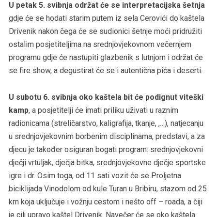
U petak 5. svibnja održat će se interpretacijska šetnja
gdje će se hodati starim putem iz sela Cerovići do kaštela
Drivenik nakon čega će se sudionici šetnje moći pridružiti
ostalim posjetiteljima na srednjovjekovnom večernjem
programu gdje će nastupiti glazbenik s lutnjom i održat će
se fire show, a degustirat će se i autentična pića i deserti.
U subotu 6. svibnja oko kaštela bit će podignut viteški
kamp
, a posjetitelji će imati priliku uživati u raznim
radionicama (streličarstvo, kaligrafija, tkanje, ,…), natjecanju
u srednjovjekovnim borbenim disciplinama, predstavi, a za
djecu je također osiguran bogati program: srednjovjekovni
dječji vrtuljak, dječja bitka, srednjovjekovne dječje sportske
igre i dr. Osim toga, od 11 sati vozit će se Proljetna
biciklijada Vinodolom od kule Turan u Bribiru, stazom od 25
km koja uključuje i vožnju cestom i nešto off – roada, a čiji
je cilj upravo kaštel Drivenik. Navečer će se oko kaštela