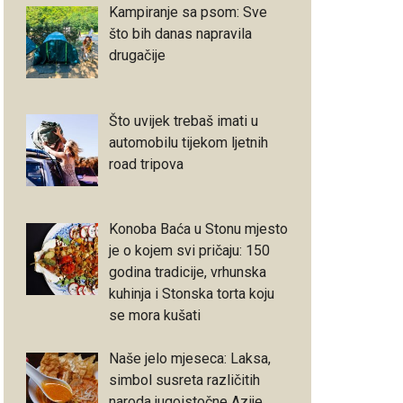
Kampiranje sa psom: Sve
što bih danas napravila
drugačije
Što uvijek trebaš imati u
automobilu tijekom ljetnih
road tripova
Konoba Baća u Stonu mjesto
je o kojem svi pričaju: 150
godina tradicije, vrhunska
kuhinja i Stonska torta koju
se mora kušati
Naše jelo mjeseca: Laksa,
simbol susreta različitih
naroda jugoistočne Azije