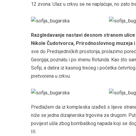
12 zvona. Ulaz u crkvu se ne naplaćuje, no zato tre
Razgledavanje nastavi desnom stranom ulice 
Nikole Čudotvorca, Prirodnoslovnog muzeja i 
sve do Predsjedničkih prostorija, prolazimo pored
Georgija, poznatu i po imenu Rotunda. Kao što sam n
Sofiji, a datira iz kasnog trećeg i početka četvrtog
pretvorena u crkvu.
Predlažem da iz kompleska izađeš s lijeve strane 
niže se jedna dizajnerska trgovina za drugom. Put 
povijest ušla zbog bombaškog napada koji se dogod
III.