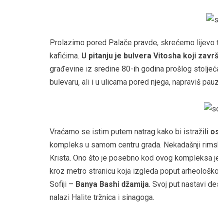
Prolazimo pored Palače pravde, skrećemo lijevo te
kafićima.
U pitanju je bulvera Vitosha koji zav
građevine iz sredine 80-ih godina prošlog stolje
bulevaru, ali i u ulicama pored njega, napraviš pau
Vraćamo se istim putem natrag kako bi istražili
o
kompleks u samom centru grada. Nekadašnji rimski
Krista. Ono što je posebno kod ovog kompleksa jest
kroz metro stranicu koja izgleda poput arheološk
Sofiji –
Banya Bashi džamija
. Svoj put nastavi d
nalazi Halite tržnica i sinagoga.