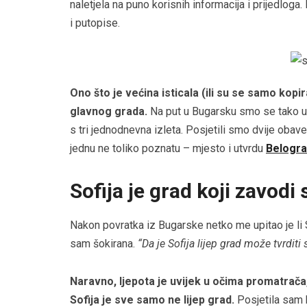
naletjela na puno korisnih informacija i prijedlo
i putopise.
Ono što je većina isticala (ili su se samo kopira
glavnog grada.
Na put u Bugarsku smo se tako up
s tri jednodnevna izleta. Posjetili smo dvije obavez
jednu ne toliko poznatu – mjesto i utvrdu
Belogra
Sofija je grad koji zavod
Nakon povratka iz Bugarske netko me upitao je li S
sam šokirana.
“Da je Sofija lijep grad može tvrdit
Naravno, ljepota je uvijek u očima promatrača,
Sofija je sve samo ne lijep grad.
Posjetila sam 