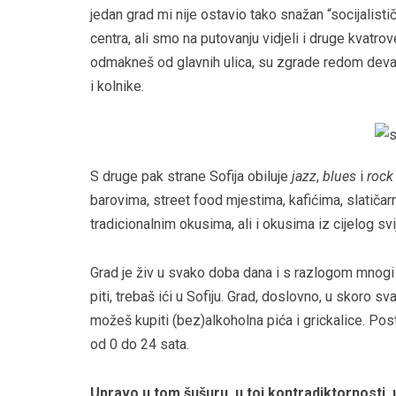
jedan grad mi nije ostavio tako snažan “socijalist
centra, ali smo na putovanju vidjeli i druge kvatro
odmakneš od glavnih ulica, su zgrade redom devast
i kolnike.
S druge pak strane Sofija obiluje
jazz
,
blues
i
rock
barovima, street food mjestima, kafićima, slatičarn
tradicionalnim okusima, ali i okusima iz cijelog svi
Grad je živ u svako doba dana i s razlogom mnogi g
piti, trebaš ići u Sofiju. Grad, doslovno, u skoro s
možeš kupiti (bez)alkoholna pića i grickalice. Posto
od 0 do 24 sata.
Upravo u tom šušuru, u toj kontradiktornosti,