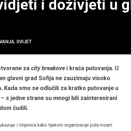
vidjeti i doživjeti 
VANJA
,
SVIJET
 stvorene za
city breakove
i kraća putovanja. U
jen glavni grad Sofija ne zauzimaju visoko
. Kada smo se odlučili za kratko putovanje u
 – s jedne strane su mnogi bili zainteresirani
dom čudili.
ukazuje i činjenica kako tijekom organizacije puta nisam