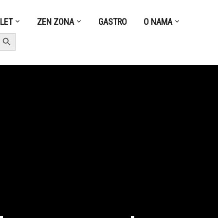
ZLET
ZEN ZONA
GASTRO
O NAMA
earch Button