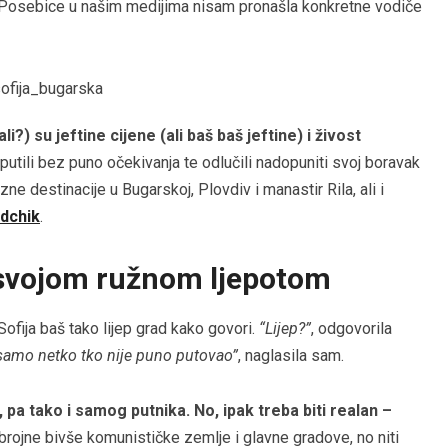
ga. Posebice u našim medijima nisam pronašla konkretne vodiče
li?) su jeftine cijene (ali baš baš jeftine) i živost
utili bez puno očekivanja te odlučili nadopuniti svoj boravak
ne destinacije u Bugarskoj, Plovdiv i manastir Rila, ali i
dchik
.
i svojom ružnom ljepotom
ofija baš tako lijep grad kako govori.
“Lijep?”
, odgovorila
i samo netko tko nije puno putovao”
, naglasila sam.
 pa tako i samog putnika. No, ipak treba biti realan –
brojne bivše komunističke zemlje i glavne gradove, no niti