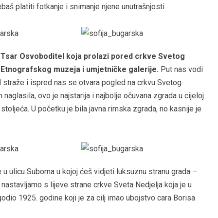
baš platiti fotkanje i snimanje njene unutrašnjosti.
Tsar Osvoboditel koja prolazi pored crkve Svetog
Etnografskog muzeja i umjetničke galerije.
Put nas vodi
 straže i ispred nas se otvara pogled na crkvu Svetog
aglasila, ovo je najstarija i najbolje očuvana zgrada u cijeloj
 stoljeća. U početku je bila javna rimska zgrada, no kasnije je
u ulicu Suborna u kojoj ćeš vidjeti luksuznu stranu grada –
nastavljamo s lijeve strane crkve Sveta Nedjelja koja je u
io 1925. godine koji je za cilj imao ubojstvo cara Borisa