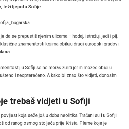
 leži ljepota Sofije.
je da se prepustiš njenim ulicama – hodaj, istražuj, jedi i pij.
klasične znamenitosti kojima obiluju drugi europski gradovi.
plana.
enitosti, u Sofiji se ne moraš žuriti jer ih možeš obići u
ušteno i neopterećeno. A kako bi znao što vidjeti, donosim
e trebaš vidjeti u Sofiji
ovijest koja seže još u doba neolitika. Tračani su i u Sofiji
još od ranog osmog stoljeća prije Krista. Pleme koje je