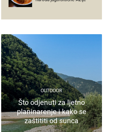
OUTDOOR
Što odjenuti za ljetno
planinarenje i kako se
zaštititi od sunca