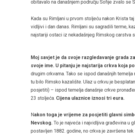
obitavalo na današnjem području Sofije zvalo se S
Kada su Rimljani u prvom stoljeću nakon Krista taj 
vidljivi i dan danas. Rimljani su sagradili terme, kaz
najstariji ostaci iz nekadašnjeg Rimskog carstva s
Moj savjet je da svoje razgledavanje grada z
svoje ime. U pitanju je najstarija crkva koja p
drugim crkvama. Tako se ispod današnjih temelja n
tu bilo Rimsko kazalište. Ulaz u crkvu je besplata
posjetiti) – ispod temelja današnje crkve pronađen
23 stoljeća.
Cijena ulaznice iznosi tri eura.
N
akon toga je vrijeme za posjetiti glavni si
Nevskog.
To je najveća i najvidljiva građevina 
postavljen 1882. godine, no crkva je završena tek 