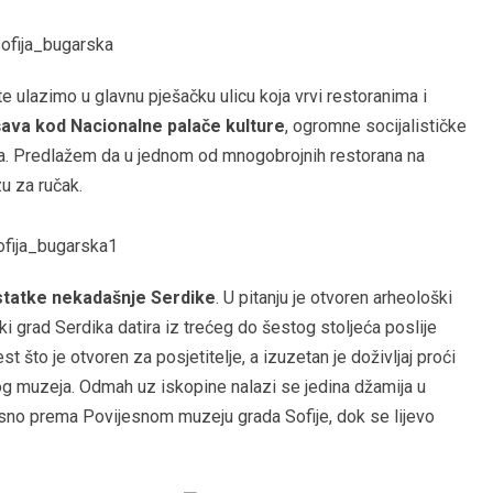
 ulazimo u glavnu pješačku ulicu koja vrvi restoranima i
ršava kod Nacionalne palače kulture
, ogromne socijalističke
ća. Predlažem da u jednom od mnogobrojnih restorana na
zu za ručak.
statke nekadašnje Serdike
. U pitanju je otvoren arheološki
 grad Serdika datira iz trećeg do šestog stoljeća poslije
 što je otvoren za posjetitelje, a izuzetan je doživljaj proći
og muzeja. Odmah uz iskopine nalazi se jedina džamija u
esno prema Povijesnom muzeju grada Sofije, dok se lijevo