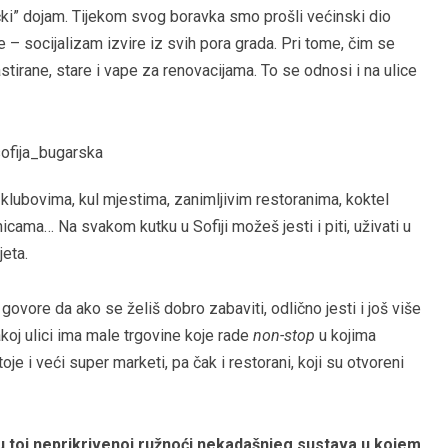
ički” dojam. Tijekom svog boravka smo prošli većinski dio
ve – socijalizam izvire iz svih pora grada. Pri tome, čim se
irane, stare i vape za renovacijama. To se odnosi i na ulice
klubovima, kul mjestima, zanimljivim restoranima, koktel
icama… Na svakom kutku u Sofiji možeš jesti i piti, uživati u
jeta.
ovore da ako se želiš dobro zabaviti, odlično jesti i još više
vakoj ulici ima male trgovine koje rade
non-stop
u kojima
je i veći super marketi, pa čak i restorani, koji su otvoreni
 u toj neprikrivenoj ružnoći nekadašnjeg sustava u kojem