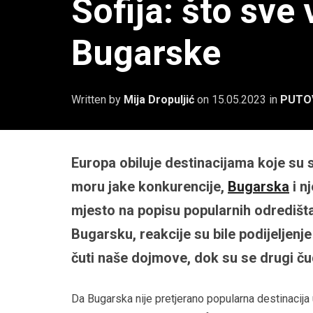
Sofija: što sve 
Bugarske
Written by
Mija Dropuljić
on
15.05.2023
in
PUTO
Europa obiluje destinacijama koje su
moru jake konkurencije,
Bugarska
i n
mjesto na popisu popularnih odredišta
Bugarsku, reakcije su bile podijeljenje
čuti naše dojmove, dok su se drugi ču
Da Bugarska nije pretjerano popularna destinacija 