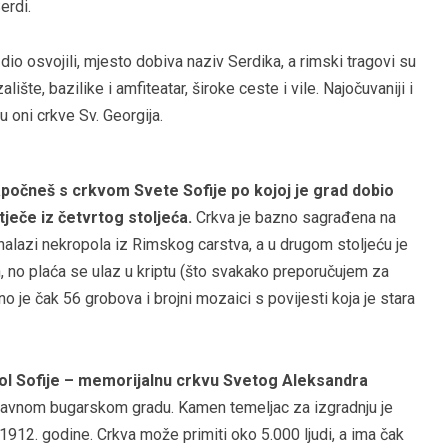
erdi.
dio osvojili, mjesto dobiva naziv Serdika, a rimski tragovi su
alište, bazilike i amfiteatar, široke ceste i vile. Najočuvaniji i
u oni crkve Sv. Georgija.
apočneš s crkvom Svete Sofije po kojoj je grad dobio
otječe iz četvrtog stoljeća.
Crkva je bazno sagrađena na
alazi nekropola iz Rimskog carstva, a u drugom stoljeću je
n, no plaća se ulaz u kriptu (što svakako preporučujem za
o je čak 56 grobova i brojni mozaici s povijesti koja je stara
mbol Sofije – memorijalnu crkvu Svetog Aleksandra
u glavnom bugarskom gradu. Kamen temeljac za izgradnju je
1912. godine. Crkva može primiti oko 5.000 ljudi, a ima čak