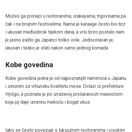
Možeš ga pronaći u restoranima, izakayama, trgovinama pa
čak i na brojnim festivalima. Nama je karaage često bio brz
i ukusan međuobrok tijekom dana, a vrlo brzo postalo nam
je jasno zašto ga Japanci toliko vole. Jednostavan je,
ukusan i teško je stati nakon samo jednog komada.
Kobe govedina
Kobe govedina jedna je od najpoznatijih namirnica u Japanu
i sinonim za vrhunsku kvalitetu mesa. Dolazi iz prefekture
Hyōgo, a poznata je po izraženoj prošaranosti masnoćom
koja joj daje iznimnu mekoću i bogat okus.
Iako se često povezuje s luksuznim restoranima i visokim