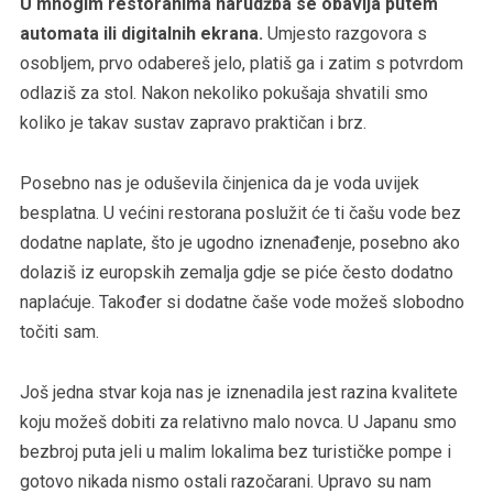
U mnogim restoranima narudžba se obavlja putem
automata ili digitalnih ekrana.
Umjesto razgovora s
osobljem, prvo odabereš jelo, platiš ga i zatim s potvrdom
odlaziš za stol. Nakon nekoliko pokušaja shvatili smo
koliko je takav sustav zapravo praktičan i brz.
Posebno nas je oduševila činjenica da je voda uvijek
besplatna. U većini restorana poslužit će ti čašu vode bez
dodatne naplate, što je ugodno iznenađenje, posebno ako
dolaziš iz europskih zemalja gdje se piće često dodatno
naplaćuje. Također si dodatne čaše vode možeš slobodno
točiti sam.
Još jedna stvar koja nas je iznenadila jest razina kvalitete
koju možeš dobiti za relativno malo novca. U Japanu smo
bezbroj puta jeli u malim lokalima bez turističke pompe i
gotovo nikada nismo ostali razočarani. Upravo su nam