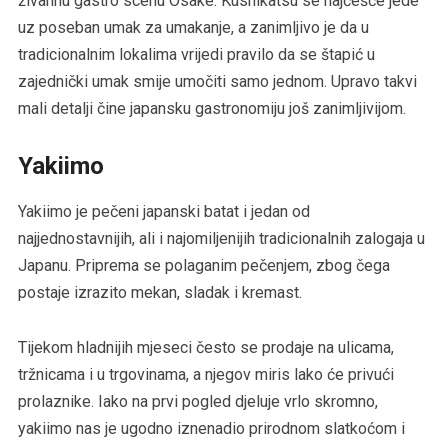
živahnu gastro scenu Osake. Kushikatsu se najčešće jede
uz poseban umak za umakanje, a zanimljivo je da u
tradicionalnim lokalima vrijedi pravilo da se štapić u
zajednički umak smije umočiti samo jednom. Upravo takvi
mali detalji čine japansku gastronomiju još zanimljivijom.
Yakiimo
Yakiimo je pečeni japanski batat i jedan od
najjednostavnijih, ali i najomiljenijih tradicionalnih zalogaja u
Japanu. Priprema se polaganim pečenjem, zbog čega
postaje izrazito mekan, sladak i kremast.
Tijekom hladnijih mjeseci često se prodaje na ulicama,
tržnicama i u trgovinama, a njegov miris lako će privući
prolaznike. Iako na prvi pogled djeluje vrlo skromno,
yakiimo nas je ugodno iznenadio prirodnom slatkoćom i