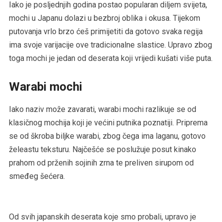
Iako je posljednjih godina postao popularan diljem svijeta,
mochi u Japanu dolazi u bezbroj oblika i okusa. Tijekom
putovanja vrlo brzo ćeš primijetiti da gotovo svaka regija
ima svoje varijacije ove tradicionalne slastice. Upravo zbog
toga mochi je jedan od deserata koji vrijedi kušati više puta.
Warabi mochi
Iako naziv može zavarati, warabi mochi razlikuje se od
klasičnog mochija koji je većini putnika poznatiji. Priprema
se od škroba biljke warabi, zbog čega ima laganu, gotovo
želeastu teksturu. Najčešće se poslužuje posut kinako
prahom od prženih sojinih zrna te preliven sirupom od
smeđeg šećera.
Od svih japanskih deserata koje smo probali, upravo je