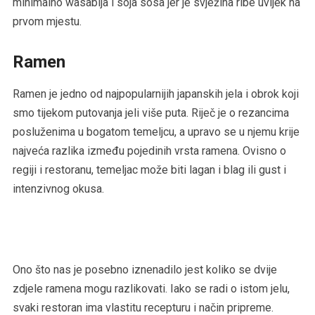
minimalno wasabija i soja sosa jer je svježina ribe uvijek na
prvom mjestu.
Ramen
Ramen je jedno od najpopularnijih japanskih jela i obrok koji
smo tijekom putovanja jeli više puta. Riječ je o rezancima
posluženima u bogatom temeljcu, a upravo se u njemu krije
najveća razlika između pojedinih vrsta ramena. Ovisno o
regiji i restoranu, temeljac može biti lagan i blag ili gust i
intenzivnog okusa.
Ono što nas je posebno iznenadilo jest koliko se dvije
zdjele ramena mogu razlikovati. Iako se radi o istom jelu,
svaki restoran ima vlastitu recepturu i način pripreme.