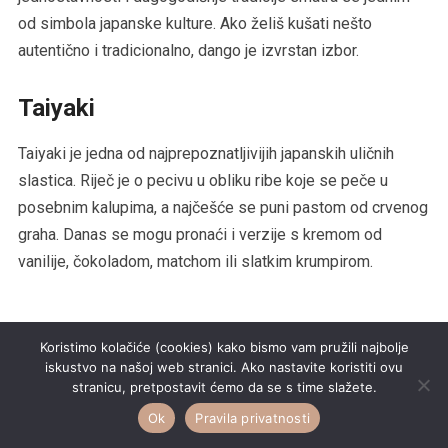
od simbola japanske kulture. Ako želiš kušati nešto
autentično i tradicionalno, dango je izvrstan izbor.
Taiyaki
Taiyaki je jedna od najprepoznatljivijih japanskih uličnih
slastica. Riječ je o pecivu u obliku ribe koje se peče u
posebnim kalupima, a najčešće se puni pastom od crvenog
graha. Danas se mogu pronaći i verzije s kremom od
vanilije, čokoladom, matchom ili slatkim krumpirom.
Ova slastica posebno je popularna na festivalima,
Koristimo kolačiće (cookies) kako bismo vam pružili najbolje
iskustvo na našoj web stranici. Ako nastavite koristiti ovu
tržnicama i u turističkim četvrtima. Hrskava korica i toplo
stranicu, pretpostavit ćemo da se s time slažete.
punjenje čine je savršenim zalogajem tijekom šetnje
Ok
Pravila privatnosti
gradom, a njezin prepoznatljiv oblik jedan je od simbola