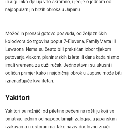
ili algi. Iako djeluju vrlo skromno, riječ je o jednom od
najpopularnijih brzih obroka u Japanu.
Možeš ih pronaći gotovo posvuda, od željezničkih
kolodvora do trgovina poput 7-Elevena, FamilyMarta ili
Lawsona. Nama su često bili praktičan izbor tijekom
putovanja vlakom, planinarskih izleta ili dana kada nismo
imali vremena za duži ručak. Jednostavni su, ukusni i
odličan primjer kako i najobičniji obrok u Japanu može biti
iznenađujuće kvalitetan.
Yakitori
Yakitori su ražnjići od piletine pečeni na roštilju koji se
smatraju jednim od najpopularnijih zalogaja u japanskim
izakayama i restoranima. Iako naziv doslovno znači