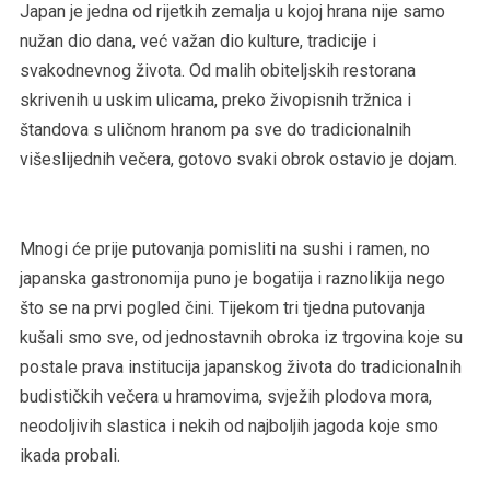
Japan je jedna od rijetkih zemalja u kojoj hrana nije samo
nužan dio dana, već važan dio kulture, tradicije i
svakodnevnog života. Od malih obiteljskih restorana
skrivenih u uskim ulicama, preko živopisnih tržnica i
štandova s uličnom hranom pa sve do tradicionalnih
višeslijednih večera, gotovo svaki obrok ostavio je dojam.
Mnogi će prije putovanja pomisliti na sushi i ramen, no
japanska gastronomija puno je bogatija i raznolikija nego
što se na prvi pogled čini. Tijekom tri tjedna putovanja
kušali smo sve, od jednostavnih obroka iz trgovina koje su
postale prava institucija japanskog života do tradicionalnih
budističkih večera u hramovima, svježih plodova mora,
neodoljivih slastica i nekih od najboljih jagoda koje smo
ikada probali.