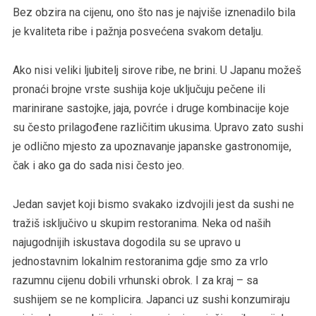
Bez obzira na cijenu, ono što nas je najviše iznenadilo bila
je kvaliteta ribe i pažnja posvećena svakom detalju.
Ako nisi veliki ljubitelj sirove ribe, ne brini. U Japanu možeš
pronaći brojne vrste sushija koje uključuju pečene ili
marinirane sastojke, jaja, povrće i druge kombinacije koje
su često prilagođene različitim ukusima. Upravo zato sushi
je odlično mjesto za upoznavanje japanske gastronomije,
čak i ako ga do sada nisi često jeo.
Jedan savjet koji bismo svakako izdvojili jest da sushi ne
tražiš isključivo u skupim restoranima. Neka od naših
najugodnijih iskustava dogodila su se upravo u
jednostavnim lokalnim restoranima gdje smo za vrlo
razumnu cijenu dobili vrhunski obrok. I za kraj – sa
sushijem se ne komplicira. Japanci uz sushi konzumiraju