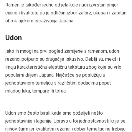
Ramen je također jedno od jela koje nudi izvrstan omjer
cijene i kvalitete pa je odličan izbor za brz, ukusan i zasitan
obrok tijekom istraživanja Japana.
Udon
Iako ih mnogi na prvi pogled zamijene s ramenom, udon
rezanci potpuno su drugačije iskustvo. Deblji su, mekši i
imaju karakterističnu elastičnu teksturu zbog koje su vrlo
popularni diljem Japana. Najčešće se poslužuju u
jednostavnom temeljcu s različitim dodacima poput
mladog luka, tempure ili tofua.
Udon smo često birali kada smo poželjeli nešto
jednostavnije i laganije. Upravo u toj jednostavnosti krije se
njihov šarm jer kvalitetni rezanci i dobar temeljac ne trebaju