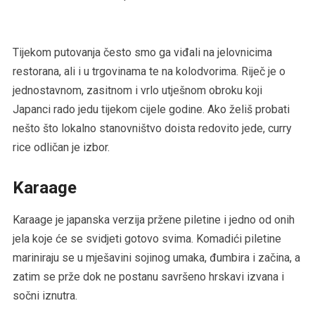
Tijekom putovanja često smo ga viđali na jelovnicima
restorana, ali i u trgovinama te na kolodvorima. Riječ je o
jednostavnom, zasitnom i vrlo utješnom obroku koji
Japanci rado jedu tijekom cijele godine. Ako želiš probati
nešto što lokalno stanovništvo doista redovito jede, curry
rice odličan je izbor.
Karaage
Karaage je japanska verzija pržene piletine i jedno od onih
jela koje će se svidjeti gotovo svima. Komadići piletine
mariniraju se u mješavini sojinog umaka, đumbira i začina, a
zatim se prže dok ne postanu savršeno hrskavi izvana i
sočni iznutra.