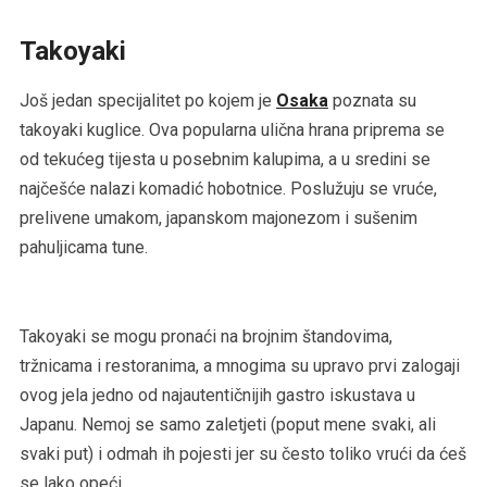
Takoyaki
Još jedan specijalitet po kojem je
Osaka
poznata su
takoyaki kuglice. Ova popularna ulična hrana priprema se
od tekućeg tijesta u posebnim kalupima, a u sredini se
najčešće nalazi komadić hobotnice. Poslužuju se vruće,
prelivene umakom, japanskom majonezom i sušenim
pahuljicama tune.
Takoyaki se mogu pronaći na brojnim štandovima,
tržnicama i restoranima, a mnogima su upravo prvi zalogaji
ovog jela jedno od najautentičnijih gastro iskustava u
Japanu. Nemoj se samo zaletjeti (poput mene svaki, ali
svaki put) i odmah ih pojesti jer su često toliko vrući da ćeš
se lako opeći.