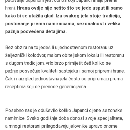
putovanja Japanom jest odnos koji Japanci imaju prema
hrani.
Hrana ovdje nije nešto što se jede usput ili samo
kako bi se utažila glad. Iza svakog jela stoje tradicija,
poštovanje prema namirnicama, sezonalnost i velika
pažnja posvećena detaljima.
Bez obzira na to jedeš li u jednostavnom restoranu uz
željeznički kolodvor, malom obiteljskom lokalu ili restoranu
s dugom tradicijom, vrlo brzo primijetit ćeš koliko se
pažnje posvećuje kvaliteti sastojaka i samoj pripremi hrane.
Čak i naizgled jednostavna jela često se pripremaju prema
receptima koji se prenose generacijama.
Posebno nas je oduševilo koliko Japanci cijene sezonske
namirnice. Svako godišnje doba donosi svoje specijalitete,
a mnogi restorani prilagođavaju jelovnike upravo onome