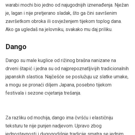
warabi mochi bio jedno od najugodnijih iznenađenja. Nježan
je, lagan i nije pretjerano sladak, što ga čini savršenim
završetkom obroka ili osvježenjem tijekom toplog dana.
Ako ga ugledaš na jelovniku, svakako mu daj priliku.
Dango
Dango su male kuglice od rižinog brašna nanizane na
drveni štapić i jedna su od najprepoznatljivijih tradicionalnih
japanskih slastica. Najčešće se poslužuju uz slatke umake,
a mogu se pronaći diljem Japana, posebno tijekom
festivala i sezone cvjetanja trešanja.
Za razliku od mochija, dango ima čvršću i elastičniju
teksturu te nije punjen nadjevom. Upravo zbog
jednostavnosti i dugogodišnje tradicije smatra se jednim