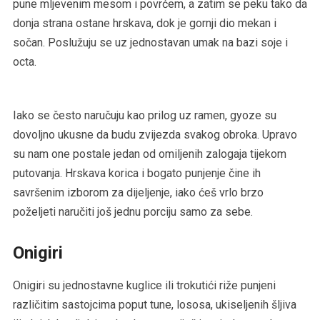
pune mljevenim mesom i povrćem, a zatim se peku tako da
donja strana ostane hrskava, dok je gornji dio mekan i
sočan. Poslužuju se uz jednostavan umak na bazi soje i
octa.
Iako se često naručuju kao prilog uz ramen, gyoze su
dovoljno ukusne da budu zvijezda svakog obroka. Upravo
su nam one postale jedan od omiljenih zalogaja tijekom
putovanja. Hrskava korica i bogato punjenje čine ih
savršenim izborom za dijeljenje, iako ćeš vrlo brzo
poželjeti naručiti još jednu porciju samo za sebe.
Onigiri
Onigiri su jednostavne kuglice ili trokutići riže punjeni
različitim sastojcima poput tune, lososa, ukiseljenih šljiva