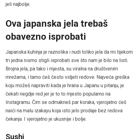
jeli najbolje.
Ova japanska jela trebaš
obavezno isprobati
Japanska kuhinja je raznolika i nudi toliko jela da mi tijekom
tri jedna nismo stigli isprobati sve što nam je bilo na listi.
Brojna jela, pa tako i mjesta, su viralna na društvenim
mrežama, i tamo ćeš često vidjeti redove. Najveća greška
koju možeš napraviti kada je hrana u Japanu u pitanju, je
čekati negdje red jer je to to mjesto popularno na
Instagramu. Čim se odmakneš par koraka, vjerojatno ćeš
naići na malu izakayu koja isto jelo prodaje bez redova
čekanja. I vjerojatno je ukusnije i bolje.
Sushi