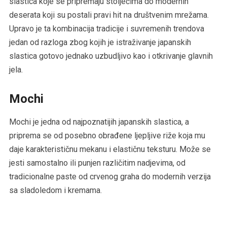
slastica koje se pripremaju stoljećima do modernih
deserata koji su postali pravi hit na društvenim mrežama.
Upravo je ta kombinacija tradicije i suvremenih trendova
jedan od razloga zbog kojih je istraživanje japanskih
slastica gotovo jednako uzbudljivo kao i otkrivanje glavnih
jela.
Mochi
Mochi je jedna od najpoznatijih japanskih slastica, a
priprema se od posebno obrađene ljepljive riže koja mu
daje karakterističnu mekanu i elastičnu teksturu. Može se
jesti samostalno ili punjen različitim nadjevima, od
tradicionalne paste od crvenog graha do modernih verzija
sa sladoledom i kremama.