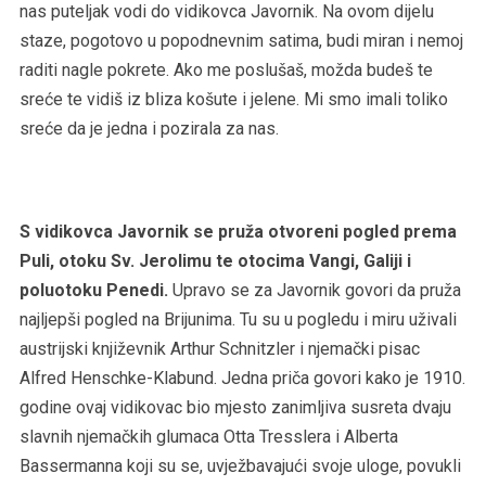
nas puteljak vodi do vidikovca Javornik. Na ovom dijelu
staze, pogotovo u popodnevnim satima, budi miran i nemoj
raditi nagle pokrete. Ako me poslušaš, možda budeš te
sreće te vidiš iz bliza košute i jelene. Mi smo imali toliko
sreće da je jedna i pozirala za nas.
S vidikovca Javornik se pruža otvoreni pogled prema
Puli, otoku Sv. Jerolimu te otocima Vangi, Galiji i
poluotoku Penedi.
Upravo se za Javornik govori da pruža
najljepši pogled na Brijunima. Tu su u pogledu i miru uživali
austrijski književnik Arthur Schnitzler i njemački pisac
Alfred Henschke-Klabund. Jedna priča govori kako je 1910.
godine ovaj vidikovac bio mjesto zanimljiva susreta dvaju
slavnih njemačkih glumaca Otta Tresslera i Alberta
Bassermanna koji su se, uvježbavajući svoje uloge, povukli