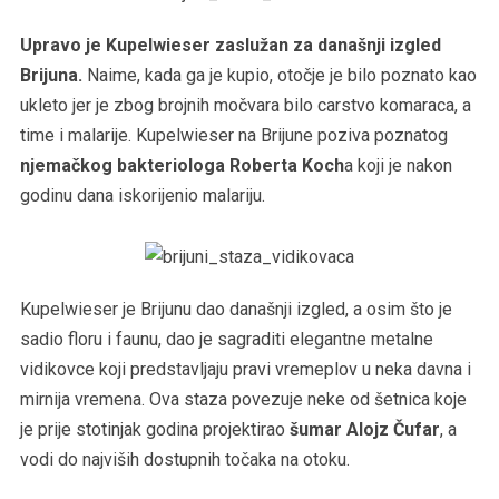
Upravo je Kupelwieser zaslužan za današnji izgled
Brijuna.
Naime, kada ga je kupio, otočje je bilo poznato kao
ukleto jer je zbog brojnih močvara bilo carstvo komaraca, a
time i malarije. Kupelwieser na Brijune poziva poznatog
njemačkog bakteriologa Roberta Koch
a koji je nakon
godinu dana iskorijenio malariju.
Kupelwieser je Brijunu dao današnji izgled, a osim što je
sadio floru i faunu, dao je sagraditi elegantne metalne
vidikovce koji predstavljaju pravi vremeplov u neka davna i
mirnija vremena. Ova staza povezuje neke od šetnica koje
je prije stotinjak godina projektirao
šumar Alojz Čufar
, a
vodi do najviših dostupnih točaka na otoku.