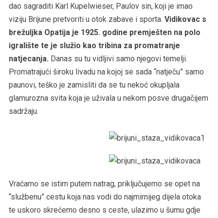
dao sagraditi Karl Kupelwieser, Paulov sin, koji je imao
viziju Brijune pretvoriti u otok zabave i sporta.
Vidikovac s
brežuljka Opatija je 1925. godine premješten na polo
igralište te je služio kao tribina za promatranje
natjecanja.
Danas su tu vidljivi samo njegovi temelji.
Promatrajući široku livadu na kojoj se sada “natječu” samo
paunovi, teško je zamisliti da se tu nekoć okupljala
glamurozna svita koja je uživala u nekom posve drugačijem
sadržaju.
Vraćamo se istim putem natrag, priključujemo se opet na
“službenu” cestu koja nas vodi do najmirnijeg dijela otoka
te uskoro skrećemo desno s ceste, ulazimo u šumu gdje