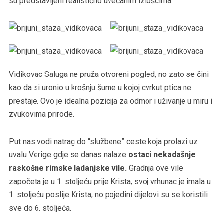
su predstavljeni realistično uvećanim izlošcima.
Vidikovac Saluga ne pruža otvoreni pogled, no zato se čini
kao da si uronio u krošnju šume u kojoj cvrkut ptica ne
prestaje. Ovo je idealna pozicija za odmor i uživanje u miru i
zvukovima prirode.
Put nas vodi natrag do “službene” ceste koja prolazi uz
uvalu Verige gdje se danas nalaze
ostaci nekadašnje
raskošne rimske ladanjske vile.
Gradnja ove vile
započeta je u 1. stoljeću prije Krista, svoj vrhunac je imala u
1. stoljeću poslije Krista, no pojedini dijelovi su se koristili
sve do 6. stoljeća.