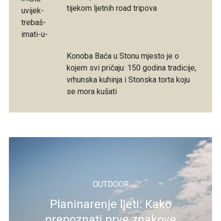
tijekom ljetnih road tripova
Konoba Baća u Stonu mjesto je o
kojem svi pričaju: 150 godina tradicije,
vrhunska kuhinja i Stonska torta koju
se mora kušati
OUTDOOR
Planinarenje ljeti: Kako
prepoznati prve znakove