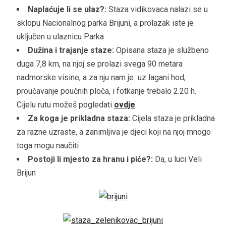
Naplaćuje li se ulaz?:
Staza vidikovaca nalazi se u
sklopu Nacionalnog parka Brijuni, a prolazak iste je
uključen u ulaznicu Parka
Dužina i trajanje staze:
Opisana staza je službeno
duga 7,8 km, na njoj se prolazi svega 90 metara
nadmorske visine, a za nju nam je uz lagani hod,
proučavanje poučnih ploča, i fotkanje trebalo 2.20 h.
Cijelu rutu možeš pogledati
ovdje
.
Za koga je prikladna staza:
Cijela staza je prikladna
za razne uzraste, a zanimljiva je djeci koji na njoj mnogo
toga mogu naučiti
Postoji li mjesto za hranu i piće?:
Da, u luci Veli
Brijun