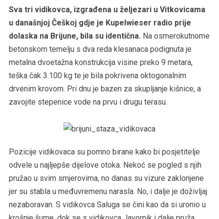
Sva tri vidikovca, izgrađena u željezari u Vitkovicama
u današnjoj Češkoj gdje je Kupelwieser radio prije
dolaska na Brijune, bila su identična.
Na osmerokutnome
betonskom temelju s dva reda klesanaca podignuta je
metalna dvoetažna konstrukcija visine preko 9 metara,
teška čak 3.100 kg te je bila pokrivena oktogonalnim
drvenim krovom. Pri dnu je bazen za skupljanje kišnice, a
zavojite stepenice vode na prvu i drugu terasu.
Pozicije vidikovaca su pomno birane kako bi posjetitelje
odvele u najljepše dijelove otoka. Nekoć se pogled s njih
pružao u svim smjerovima, no danas su vizure zaklonjene
jer su stabla u međuvremenu narasla. No, i dalje je doživljaj
nezaboravan. S vidikovca Saluga se čini kao da si uronio u
krošnje šume, dok se s vidikovca Javornik i dalje pruža