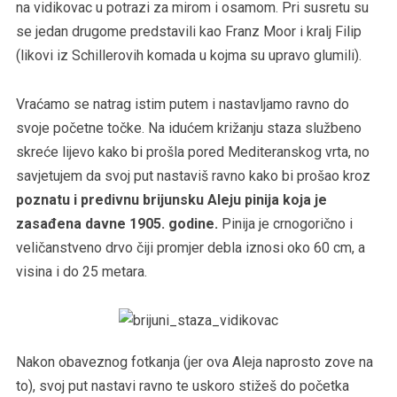
na vidikovac u potrazi za mirom i osamom. Pri susretu su
se jedan drugome predstavili kao Franz Moor i kralj Filip
(likovi iz Schillerovih komada u kojma su upravo glumili).
Vraćamo se natrag istim putem i nastavljamo ravno do
svoje početne točke. Na idućem križanju staza službeno
skreće lijevo kako bi prošla pored Mediteranskog vrta, no
savjetujem da svoj put nastaviš ravno kako bi prošao kroz
poznatu i predivnu brijunsku Aleju pinija koja je
zasađena davne 1905. godine.
Pinija je crnogorično i
veličanstveno drvo čiji promjer debla iznosi oko 60 cm, a
visina i do 25 metara.
Nakon obaveznog fotkanja (jer ova Aleja naprosto zove na
to), svoj put nastavi ravno te uskoro stižeš do početka