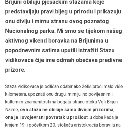
Brijuni obiluju pješačkim stazama koje
predstavljaju pravi bijeg u prirodu i prikazuju
onu divlju i mirnu stranu ovog poznatog
Nacionalnog parka. Mi smo se tijekom našeg
aktivnog vikend boravka na Brijunima u
popodnevnim satima uputili istražiti Stazu
vidikovaca čije ime odmah obećava predivne
prizore.
Staza vidikovaca je odličan odabir ako želiš proći malo više
kilometara, upoznati onu drugu, mirniju, no povijesnim i
kulturnim znamenitostima bogatu stranu otoka Veli Brijun.
Naime,
ova staza ne obiluje samo divnim prizorima,
ona je i svojevrsni povratak u prošlos
t, u doba kada je
krajem 19. i početkom 20. stoljeća aristokracija boravila na