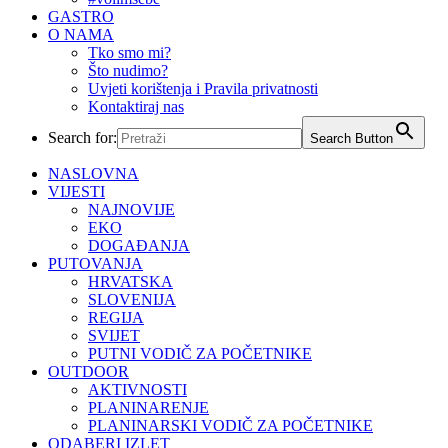
GASTRO
O NAMA
Tko smo mi?
Što nudimo?
Uvjeti korištenja i Pravila privatnosti
Kontaktiraj nas
Search for:
Search Button
NASLOVNA
VIJESTI
NAJNOVIJE
EKO
DOGAĐANJA
PUTOVANJA
HRVATSKA
SLOVENIJA
REGIJA
SVIJET
PUTNI VODIČ ZA POČETNIKE
OUTDOOR
AKTIVNOSTI
PLANINARENJE
PLANINARSKI VODIČ ZA POČETNIKE
ODABERI IZLET