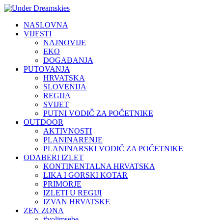
NASLOVNA
VIJESTI
NAJNOVIJE
EKO
DOGAĐANJA
PUTOVANJA
HRVATSKA
SLOVENIJA
REGIJA
SVIJET
PUTNI VODIČ ZA POČETNIKE
OUTDOOR
AKTIVNOSTI
PLANINARENJE
PLANINARSKI VODIČ ZA POČETNIKE
ODABERI IZLET
KONTINENTALNA HRVATSKA
LIKA I GORSKI KOTAR
PRIMORJE
IZLETI U REGIJI
IZVAN HRVATSKE
ZEN ZONA
#volimsebe