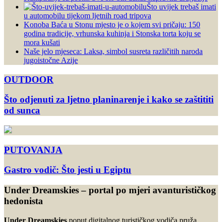
Što uvijek trebaš imati
u automobilu tijekom ljetnih road tripova
Konoba Baća u Stonu mjesto je o kojem svi pričaju: 150
godina tradicije, vrhunska kuhinja i Stonska torta koju se
mora kušati
Naše jelo mjeseca: Laksa, simbol susreta različitih naroda
jugoistočne Azije
OUTDOOR
Što odjenuti za ljetno planinarenje i kako se zaštititi
od sunca
PUTOVANJA
Gastro vodič: Što jesti u Egiptu
Under Dreamskies – portal po mjeri avanturističkog
hedonista
Under Dreamskies
poput digitalnog turističkog vodiča pruža