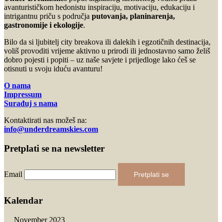
avanturističkom hedonistu inspiraciju, motivaciju, edukaciju i
intrigantnu priču s područja
putovanja, planinarenja,
gastronomije i ekologije
.
Bilo da si ljubitelj city breakova ili dalekih i egzotičnih destinacija,
voliš provoditi vrijeme aktivno u prirodi ili jednostavno samo želiš
dobro pojesti i popiti – uz naše savjete i prijedloge lako ćeš se
otisnuti u svoju iduću avanturu!
O nama
Impressum
Surađuj s nama
Kontaktirati nas možeš na:
info@underdreamskies.com
Pretplati se na newsletter
Email
Pretplati se
Kalendar
November 2023