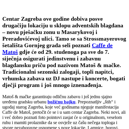
Centar Zagreba ove godine dobiva posve
drugačiju lokaciju u sklopu adventskih blagdana
– novu pješačku zonu u Masarykovoj i
Preradovićevoj ulici. Tamo se sa Strossmayerovog
šetališta Gornjeg grada seli poznati
Caffe de
Matoš
gdje će od 29. studenoga pa sve do 7.
siječnja osigurati jedinstvenu i zabavnu
blagdansku priču pod nazivom Matoš & mačke.
Tradicionalni sezonski zalogaji, topli napitci,
vrhunska zabava uz DJ nastupe i koncerte, bogati
dječji program i još mnogo iznenađenja.
Matoš & mačke garantiraju odličnu zabavu i još jednu sjajno
uređenu gradsku urbanu
božićnu bajku
. Prepoznatljiv „štih“ i
ugođaj starog Zagreba, koje već godinama njeguje manifestacija
Caffe de Matoš, pretočit će se i u sam centar Zagreba. Neki novi, ali
i već dobro poznati foto pointovi zasjat će u originalnom, veselom
ruhu i mamiti prolaznike da se osvježe uz čašu nečega toploga i
stvore nezaboravne uspomene s nove lokacije. Lampice, borovi,