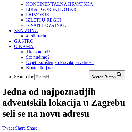
KONTINENTALNA HRVATSKA
LIKA I GORSKI KOTAR
PRIMORJE
IZLETI U REGIJI
IZVAN HRVATSKE
ZEN ZONA
#volimsebe
GASTRO
O NAMA
Tko smo mi?
Što nudimo?
Uvjeti korištenja i Pravila privatnosti
Kontaktiraj nas
Search for:
Search Button
Jedna od najpoznatijih
adventskih lokacija u Zagrebu
seli se na novu adresu
Tweet
Share
Share