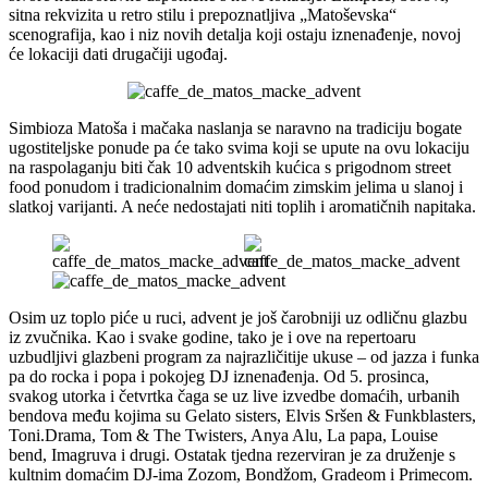
sitna rekvizita u retro stilu i prepoznatljiva „Matoševska“
scenografija, kao i niz novih detalja koji ostaju iznenađenje, novoj
će lokaciji dati drugačiji ugođaj.
Simbioza Matoša i mačaka naslanja se naravno na tradiciju bogate
ugostiteljske ponude pa će tako svima koji se upute na ovu lokaciju
na raspolaganju biti čak 10 adventskih kućica s prigodnom street
food ponudom i tradicionalnim domaćim zimskim jelima u slanoj i
slatkoj varijanti. A neće nedostajati niti toplih i aromatičnih napitaka.
Osim uz toplo piće u ruci, advent je još čarobniji uz odličnu glazbu
iz zvučnika. Kao i svake godine, tako je i ove na repertoaru
uzbudljivi glazbeni program za najrazličitije ukuse – od jazza i funka
pa do rocka i popa i pokojeg DJ iznenađenja. Od 5. prosinca,
svakog utorka i četvrtka čaga se uz live izvedbe domaćih, urbanih
bendova među kojima su Gelato sisters, Elvis Sršen & Funkblasters,
Toni.Drama, Tom & The Twisters, Anya Alu, La papa, Louise
bend, Imagruva i drugi. Ostatak tjedna rezerviran je za druženje s
kultnim domaćim DJ-ima Zozom, Bondžom, Gradeom i Primecom.