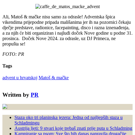
Ali, Matoš & mačke nisu samo za odrasle! Adventska špica
vikendima prijepodne pripada mališanima jer ih na pozornici čekaju
dječje predstave, radionice, facepainting, disco i razna iznenađenja,
a za njih će biti organiziran i najluđi doček Nove godine u podne 31.
prosinca. Doček Nove 2024. za odrasle, uz DJ Primeca, ne
propušta se!
FOTO: PR
Tags
advent u hrvatskoj
Matoš & mačke
Written by
PR
Staza oko tri planinska jezera: Jedna od najljepših staza u
Schladmingu
Austrija ljeti: 9 stvari koje trebaš znati prije puta u Schladming
Kampiranje sa psom: Sve što bih danas napravila drugačije