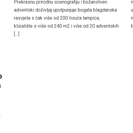
Prekrasnu prirodnu scenografiju i božanstven
adventski doživljaj upotpunjuje bogata blagdanska
u
rasvjeta s čak više od 200 tisuća lampica,
n
klizalište s više od 240 m2 i više od 20 adventskih
b
[…]
o
a
.