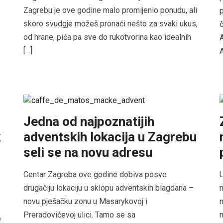
Zagrebu je ove godine malo promijenio ponudu, ali
p
skoro svudgje možeš pronaći nešto za svaki ukus,
č
od hrane, pića pa sve do rukotvorina kao idealnih
A
[…]
A
Jedna od najpoznatijih
k
adventskih lokacija u Zagrebu
seli se na novu adresu
Centar Zagreba ove godine dobiva posve
U
drugačiju lokaciju u sklopu adventskih blagdana –
n
novu pješačku zonu u Masarykovoj i
n
Preradovićevoj ulici. Tamo se sa
n
e