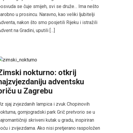
osvuda se čuje smijeh, svi se druže… Ima nešto
arobno u prosincu. Naravno, kao veliki ljubitelji
dventa, nakon što smo posjetili Rijeku i istražili
dvent na Gradini, uputili […]
Zimski nokturno: otkrij
najzvjezdaniju adventsku
priču u Zagrebu
z sjaj zvjezdanih lampica i zvuk Chopinovih
okturna, gornjogradski park Grič pretvorio se u
ajromantičniji skriveni kutak u gradu, inspiriran
oću i zvijezdama. Ako nisi pretjerano raspoložen