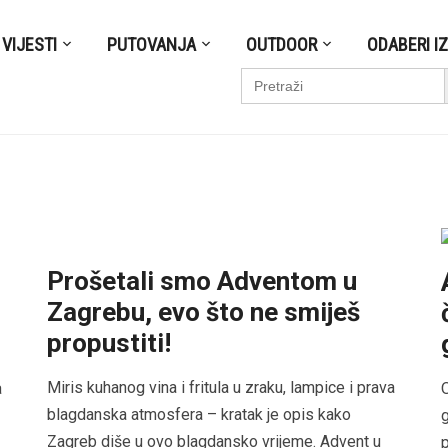
VIJESTI
PUTOVANJA
OUTDOOR
ODABERI I
S
Search
for:
Prošetali smo Adventom u
Zagrebu, evo što ne smiješ
propustiti!
Miris kuhanog vina i fritula u zraku, lampice i prava
a
blagdanska atmosfera – kratak je opis kako
Zagreb diše u ovo blagdansko vrijeme. Advent u
p