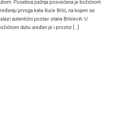
ruhom. Posebna pažnja posvećena je božićnom
ređenju prvoga kata Kuće Brlić, na kojem se
alazi autentični postav stana Brlićevih. U
ožićnom duhu uređen je i prostor […]