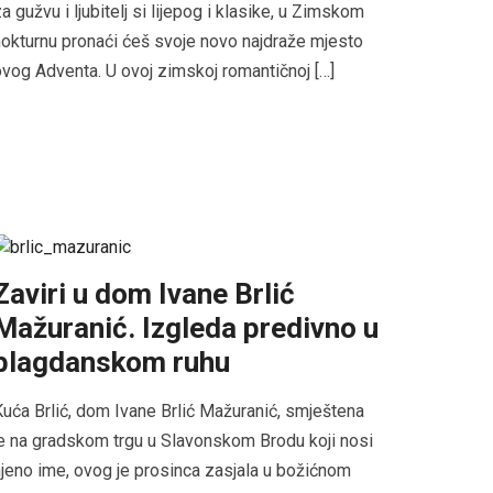
a gužvu i ljubitelj si lijepog i klasike, u Zimskom
okturnu pronaći ćeš svoje novo najdraže mjesto
vog Adventa. U ovoj zimskoj romantičnoj […]
Zaviri u dom Ivane Brlić
Mažuranić. Izgleda predivno u
blagdanskom ruhu
uća Brlić, dom Ivane Brlić Mažuranić, smještena
e na gradskom trgu u Slavonskom Brodu koji nosi
jeno ime, ovog je prosinca zasjala u božićnom