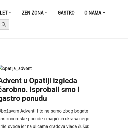
ZLET
ZEN ZONA
GASTRO
O NAMA
earch Button
Advent u Opatiji izgleda
čarobno. Isprobali smo i
gastro ponudu
Obožavam Advent! I to ne samo zbog bogate
gastronomske ponude i magičnih ukrasa nego
rije svega jer na ulicama gradova vlada šušur,