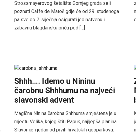
Strossmayerovog šetališta Gornjeg grada seli
z
poznati Caffe de Matoš gdje će od 29. studenoga
n
pa sve do 7. siječnja osigurati jedinstvenu i
o
zabavnu blagdansku priču pod […]
Shhh…. Idemo u Nininu
čarobnu Shhhumu na najveći
slavonski advent
Magična Ninina čarobna Shhhuma smještena je u
K
mjestu Velika, kojeg štiti Papuk, najljepša planina
j
m
Slavonije i jedan od prvih hrvatskih geoparkova.
n