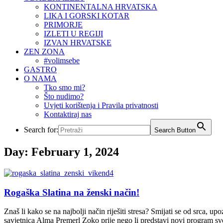
KONTINENTALNA HRVATSKA
LIKA I GORSKI KOTAR
PRIMORJE
IZLETI U REGIJI
IZVAN HRVATSKE
ZEN ZONA
#volimsebe
GASTRO
O NAMA
Tko smo mi?
Što nudimo?
Uvjeti korištenja i Pravila privatnosti
Kontaktiraj nas
Search for:
Search Button
Day:
February 1, 2024
Rogaška Slatina na ženski način!
Znaš li kako se na najbolji način riješiti stresa? Smijati se od srca, u
savjetnica Alma Premerl Zoko prije nego li predstavi novi program 