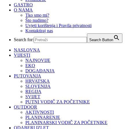
GASTRO
O NAMA
Tko smo mi?
Što nudimo?
Uvjeti korištenja i Pravila privatnosti
Kontaktiraj nas
Search for:
Search Button
NASLOVNA
VIJESTI
NAJNOVIJE
EKO
DOGAĐANJA
PUTOVANJA
HRVATSKA
SLOVENIJA
REGIJA
SVIJET
PUTNI VODIČ ZA POČETNIKE
OUTDOOR
AKTIVNOSTI
PLANINARENJE
PLANINARSKI VODIČ ZA POČETNIKE
ODABERI IZLET