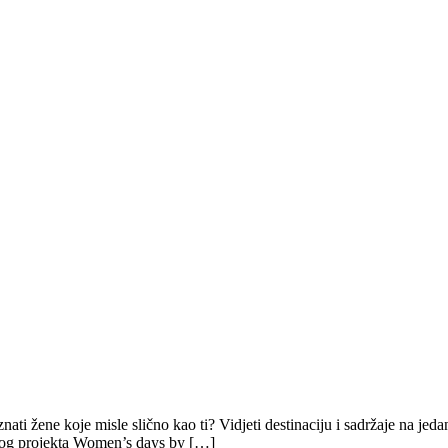
poznati žene koje misle slično kao ti? Vidjeti destinaciju i sadržaje na j
svog projekta Women’s days by […]