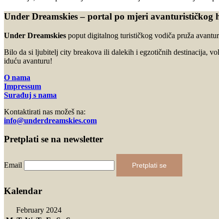
Under Dreamskies – portal po mjeri avanturističkog 
Under Dreamskies
poput digitalnog turističkog vodiča pruža avanturi
Bilo da si ljubitelj city breakova ili dalekih i egzotičnih destinacija, v
iduću avanturu!
O nama
Impressum
Surađuj s nama
Kontaktirati nas možeš na:
info@underdreamskies.com
Pretplati se na newsletter
Email
Pretplati se
Kalendar
February 2024