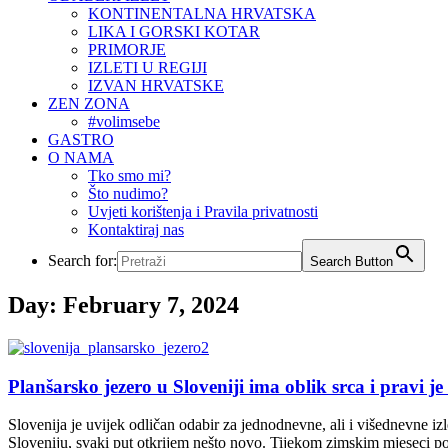
KONTINENTALNA HRVATSKA
LIKA I GORSKI KOTAR
PRIMORJE
IZLETI U REGIJI
IZVAN HRVATSKE
ZEN ZONA
#volimsebe
GASTRO
O NAMA
Tko smo mi?
Što nudimo?
Uvjeti korištenja i Pravila privatnosti
Kontaktiraj nas
Search for:
Search Button
Day:
February 7, 2024
Planšarsko jezero u Sloveniji ima oblik srca i pravi je
Slovenija je uvijek odličan odabir za jednodnevne, ali i višednevne izl
Sloveniju, svaki put otkrijem nešto novo. Tijekom zimskim mjeseci p