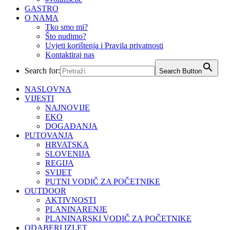
GASTRO
O NAMA
Tko smo mi?
Što nudimo?
Uvjeti korištenja i Pravila privatnosti
Kontaktiraj nas
Search for:
Search Button
NASLOVNA
VIJESTI
NAJNOVIJE
EKO
DOGAĐANJA
PUTOVANJA
HRVATSKA
SLOVENIJA
REGIJA
SVIJET
PUTNI VODIČ ZA POČETNIKE
OUTDOOR
AKTIVNOSTI
PLANINARENJE
PLANINARSKI VODIČ ZA POČETNIKE
ODABERI IZLET