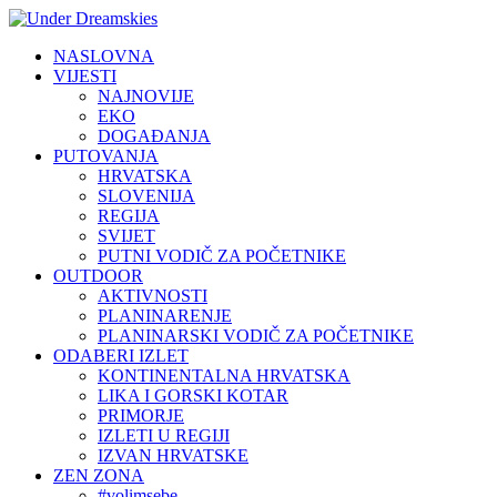
NASLOVNA
VIJESTI
NAJNOVIJE
EKO
DOGAĐANJA
PUTOVANJA
HRVATSKA
SLOVENIJA
REGIJA
SVIJET
PUTNI VODIČ ZA POČETNIKE
OUTDOOR
AKTIVNOSTI
PLANINARENJE
PLANINARSKI VODIČ ZA POČETNIKE
ODABERI IZLET
KONTINENTALNA HRVATSKA
LIKA I GORSKI KOTAR
PRIMORJE
IZLETI U REGIJI
IZVAN HRVATSKE
ZEN ZONA
#volimsebe