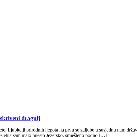
 skriveni dragulj
ete. Ljubitelji prirodnih ljepota na prvu se zaljube u susjednu nam drža
osjetila sam malo mjesto Jezersko, smješteno podno […]