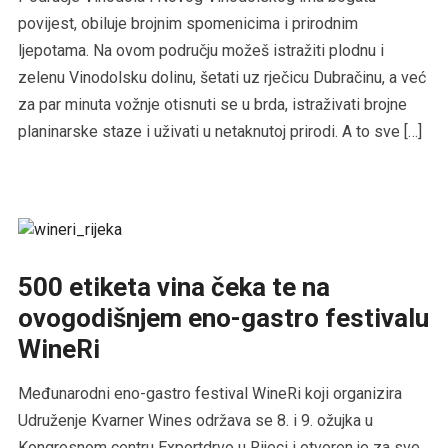
povijest, obiluje brojnim spomenicima i prirodnim
ljepotama. Na ovom području možeš istražiti plodnu i
zelenu Vinodolsku dolinu, šetati uz rječicu Dubračinu, a već
za par minuta vožnje otisnuti se u brda, istraživati brojne
planinarske staze i uživati u netaknutoj prirodi. A to sve […]
500 etiketa vina čeka te na
ovogodišnjem eno-gastro festivalu
WineRi
Međunarodni eno-gastro festival WineRi koji organizira
Udruženje Kvarner Wines održava se 8. i 9. ožujka u
Kongresnom centru Exportdrvo u Rijeci i otvoren je za sve