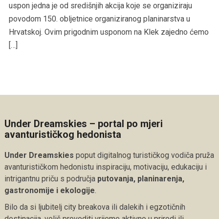
uspon jedna je od središnjih akcija koje se organiziraju
povodom 150. obljetnice organiziranog planinarstva u
Hrvatskoj. Ovim prigodnim usponom na Klek zajedno ćemo
[…]
Under Dreamskies – portal po mjeri
avanturističkog hedonista
Under Dreamskies
poput digitalnog turističkog vodiča pruža
avanturističkom hedonistu inspiraciju, motivaciju, edukaciju i
intrigantnu priču s područja
putovanja, planinarenja,
gastronomije i ekologije
.
Bilo da si ljubitelj city breakova ili dalekih i egzotičnih
destinacija, voliš provoditi vrijeme aktivno u prirodi ili