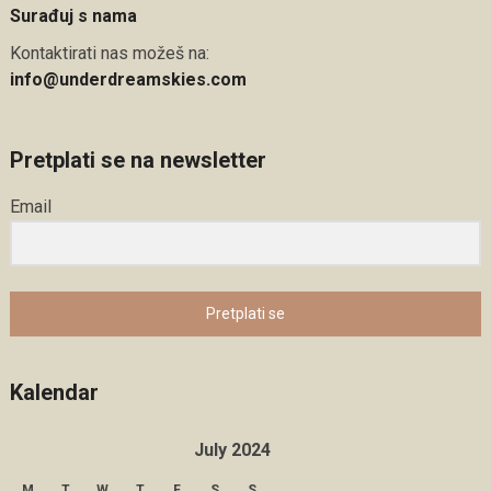
Surađuj s nama
Kontaktirati nas možeš na:
info@underdreamskies.com
Pretplati se na newsletter
Email
Pretplati se
Kalendar
July 2024
M
T
W
T
F
S
S