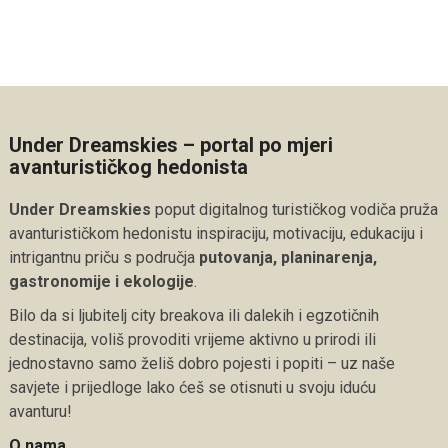
Under Dreamskies – portal po mjeri
avanturističkog hedonista
Under Dreamskies
poput digitalnog turističkog vodiča pruža
avanturističkom hedonistu inspiraciju, motivaciju, edukaciju i
intrigantnu priču s područja
putovanja, planinarenja,
gastronomije i ekologije
.
Bilo da si ljubitelj city breakova ili dalekih i egzotičnih
destinacija, voliš provoditi vrijeme aktivno u prirodi ili
jednostavno samo želiš dobro pojesti i popiti – uz naše
savjete i prijedloge lako ćeš se otisnuti u svoju iduću
avanturu!
O nama