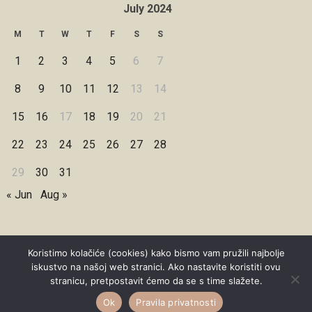
July 2024
M
T
W
T
F
S
S
1
2
3
4
5
6
7
8
9
10
11
12
13
14
15
16
17
18
19
20
21
22
23
24
25
26
27
28
29
30
31
« Jun
Aug »
Koristimo kolačiće (cookies) kako bismo vam pružili najbolje
iskustvo na našoj web stranici. Ako nastavite koristiti ovu
Copyright © 2026 Under Dreamskies
stranicu, pretpostavit ćemo da se s time slažete.
Designed by
WPZOOM
Ok
Pravila privatnosti