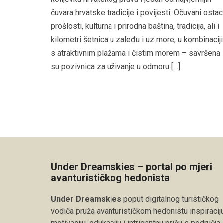
čuvara hrvatske tradicije i povijesti. Očuvani ostac
prošlosti, kulturna i prirodna baština, tradicija, ali i
kilometri šetnica u zaleđu i uz more, u kombinaciji
s atraktivnim plažama i čistim morem – savršena
su pozivnica za uživanje u odmoru […]
Under Dreamskies – portal po mjeri
avanturističkog hedonista
Under Dreamskies
poput digitalnog turističkog
vodiča pruža avanturističkom hedonistu inspiraciju
motivaciju, edukaciju i intrigantnu priču s područja