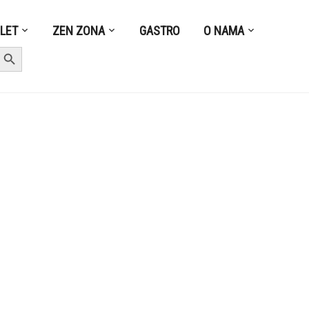
ZLET
ZEN ZONA
GASTRO
O NAMA
earch Button