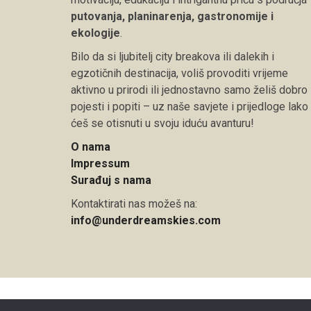
putovanja, planinarenja, gastronomije i
ekologije
.
Bilo da si ljubitelj city breakova ili dalekih i
egzotičnih destinacija, voliš provoditi vrijeme
aktivno u prirodi ili jednostavno samo želiš dobro
pojesti i popiti – uz naše savjete i prijedloge lako
ćeš se otisnuti u svoju iduću avanturu!
O nama
Impressum
Surađuj s nama
Kontaktirati nas možeš na:
info@underdreamskies.com
Copyright © 2026 Under Dreamskies