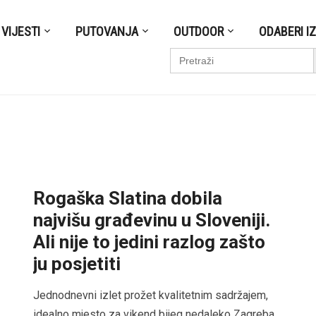
VIJESTI
PUTOVANJA
OUTDOOR
ODABERI I
S
Search
for:
Rogaška Slatina dobila
najvišu građevinu u Sloveniji.
Ali nije to jedini razlog zašto
ju posjetiti
Jednodnevni izlet prožet kvalitetnim sadržajem,
idealno mjesto za vikend bijeg nedaleko Zagreba