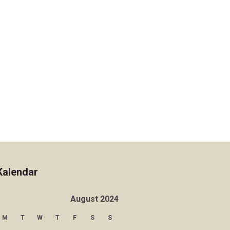
Kalendar
August 2024
M
T
W
T
F
S
S