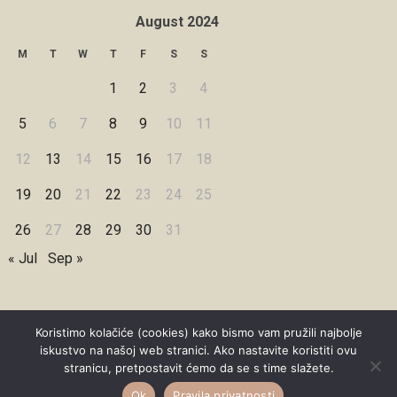
August 2024
M
T
W
T
F
S
S
1
2
3
4
5
6
7
8
9
10
11
12
13
14
15
16
17
18
19
20
21
22
23
24
25
26
27
28
29
30
31
« Jul
Sep »
Koristimo kolačiće (cookies) kako bismo vam pružili najbolje
iskustvo na našoj web stranici. Ako nastavite koristiti ovu
Copyright © 2026 Under Dreamskies
stranicu, pretpostavit ćemo da se s time slažete.
Designed by
WPZOOM
Ok
Pravila privatnosti