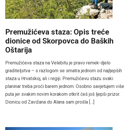
Premužićeva staza: Opis treće
dionice od Skorpovca do Baških
Oštarija
Premužićeva staza na Velebitu je pravo remek-djelo
graditeljstva – s razlogom se smatra jednom od najljepših
staza u Hrvatskoj, ali i regiji. Premužićevu stazu svaki
planinar treba proći barem jednom. Osobno savjetujem više
puta jer svakim novim korakom otkrit ćeš još ljepši prizor.
Dionicu od Zavižana do Alana sam prošla […]