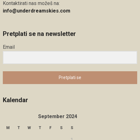
Kontaktirati nas možeš na:
info@underdreamskies.com
Pretplati se na newsletter
Email
Pretplati se
Kalendar
September 2024
M
T
W
T
F
S
S
1