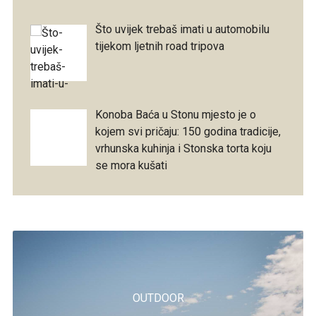
Što uvijek trebaš imati u automobilu
tijekom ljetnih road tripova
Konoba Baća u Stonu mjesto je o
kojem svi pričaju: 150 godina tradicije,
vrhunska kuhinja i Stonska torta koju
se mora kušati
OUTDOOR