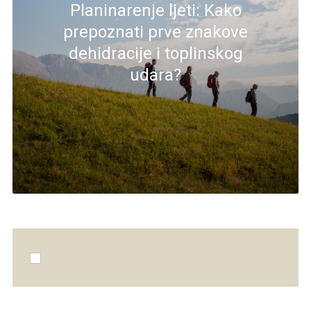
Planinarenje ljeti: Kako
prepoznati prve znakove
dehidracije i toplinskog
udara?