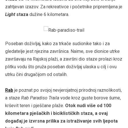
zahtjevan izazov. Za rekreativce i početnike pripremljena je
Light
staza
dužine 6 kilometara.
Poseban doživljaj, kako za trkače sudionike tako i za
gledatelje jest njezina završnica. Naime, sve dionice utrke
završavaju na Rajskoj plaži, a završni dio staze prolazi kroz
plitku vodu što pruža poseban doživljaj ulaska u cilj i ovu
utrku čini drugačijom od ostalih.
Rab
je poznat po svojoj nevjerojatnoj prirodnoj raznolikosti,
a staze
Rab Paradiso Traila
vode kroz guste borove šume,
krševit teren i pješčane plaže.
Otok nudi više od 100
kilometara pješačkih i biciklističkih staza, a ovaj
događaj je izvrsna prilika za istraživanje svih ljepota