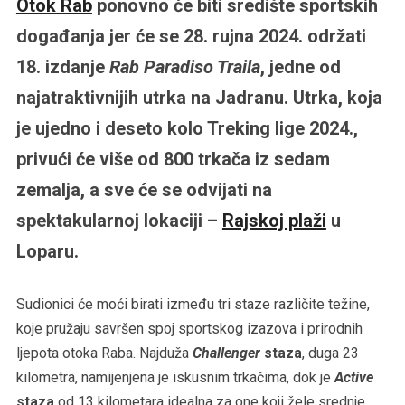
Otok Rab
ponovno će biti središte sportskih
događanja jer će se 28. rujna 2024. održati
18. izdanje
Rab Paradiso Traila
, jedne od
najatraktivnijih utrka na Jadranu. Utrka, koja
je ujedno i deseto kolo Treking lige 2024.,
privući će više od 800 trkača iz sedam
zemalja, a sve će se odvijati na
spektakularnoj lokaciji –
Rajskoj plaži
u
Loparu.
Sudionici će moći birati između tri staze različite težine,
koje pružaju savršen spoj sportskog izazova i prirodnih
ljepota otoka Raba. Najduža
Challenger
staza
, duga 23
kilometra, namijenjena je iskusnim trkačima, dok je
Active
staza
od 13 kilometara idealna za one koji žele srednje