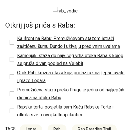
Otkrij još priča s Raba:
Kalifront na Rabu: Premužićevom stazom istraži
zaštićenu šumu Dundo i uživaj u predivnim uvalama
Kamenjak: staza do najvišeg vrha otoka Raba s kojeg
se pruža divan pogled na Velebit
Otok Rab: kružna staza koja prolazi uz najljepše uvale
i plaže Lopara
Premužićeva staza preko Fruge je jedna od najljepših
dionica na otoku Rabu
Rapska torta: posjetila sam Kuću Rabske Torte i
otkrila sve o ovoj kultnoj slastici
TAGS
Lopar
Rab
Rab Paradiso Trail