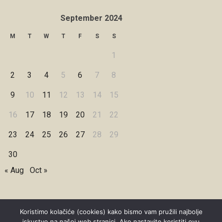
September 2024
M
T
W
T
F
S
S
1
2
3
4
5
6
7
8
9
10
11
12
13
14
15
16
17
18
19
20
21
22
23
24
25
26
27
28
29
30
« Aug
Oct »
Koristimo kolačiće (cookies) kako bismo vam pružili najbolje
iskustvo na našoj web stranici. Ako nastavite koristiti ovu