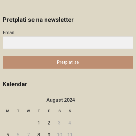
Pretplati se na newsletter
Email
Pretplati se
Kalendar
August 2024
M
T
W
T
F
S
S
1
2
3
4
5
6
7
8
9
10
11