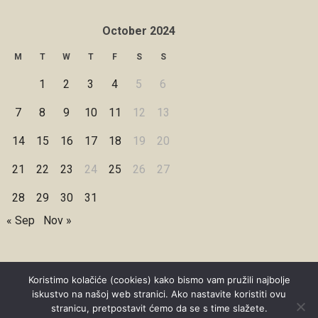
October 2024
M
T
W
T
F
S
S
1
2
3
4
5
6
7
8
9
10
11
12
13
14
15
16
17
18
19
20
21
22
23
24
25
26
27
28
29
30
31
« Sep
Nov »
Koristimo kolačiće (cookies) kako bismo vam pružili najbolje
iskustvo na našoj web stranici. Ako nastavite koristiti ovu
Copyright © 2026 Under Dreamskies
stranicu, pretpostavit ćemo da se s time slažete.
Designed by
WPZOOM