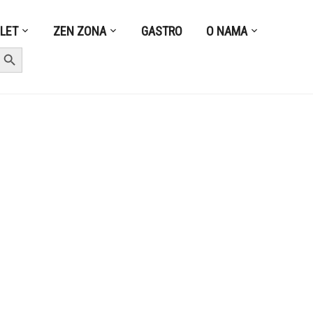
ZLET
ZEN ZONA
GASTRO
O NAMA
earch Button