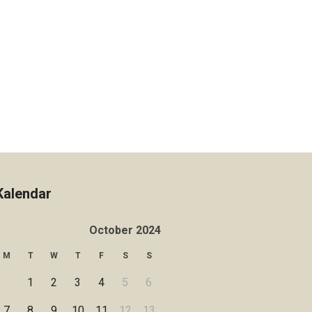
Kalendar
October 2024
M
T
W
T
F
S
S
1
2
3
4
5
6
7
8
9
10
11
12
13