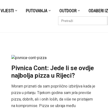
VIJESTI
PUTOVANJA
OUTDOOR
ODABERI I
S
Search
for:
Pivnica Cont: Jede li se ovdje
najbolja pizza u Rijeci?
Moram priznati da sam poprilično izbirljiva kada je
pizza u pitanju. Tijekom godina sam jela previše
pizza, dobrih, ali i onih loših, da više ne pristajem
na kompromise. Pizza se ubraja među