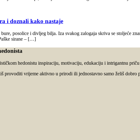
ra i doznali kako nastaje
, bure, posolice i divljeg bilja. Iza svakog zalogaja skriva se stoljeće
Paške sirane – […]
hedonista
stičkom hedonistu inspiraciju, motivaciju, edukaciju i intrigantnu prič
oliš provoditi vrijeme aktivno u prirodi ili jednostavno samo želiš dobro p