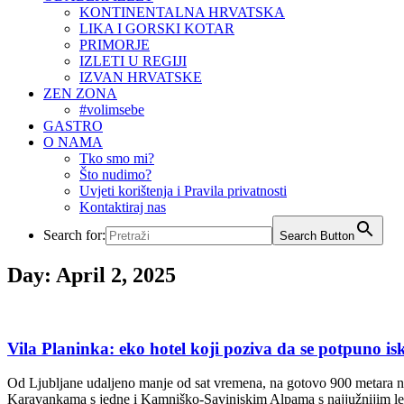
KONTINENTALNA HRVATSKA
LIKA I GORSKI KOTAR
PRIMORJE
IZLETI U REGIJI
IZVAN HRVATSKE
ZEN ZONA
#volimsebe
GASTRO
O NAMA
Tko smo mi?
Što nudimo?
Uvjeti korištenja i Pravila privatnosti
Kontaktiraj nas
Search for:
Search Button
Day:
April 2, 2025
Vila Planinka: eko hotel koji poziva da se potpuno iskl
Od Ljubljane udaljeno manje od sat vremena, na gotovo 900 metara na
Karavankama s jedne i Kamniško-Savinjskim Alpama s najjužnijim lede