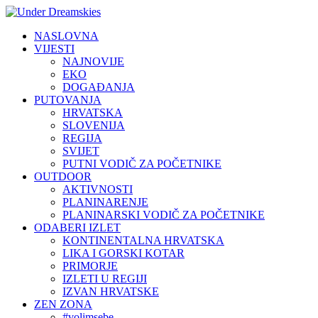
NASLOVNA
VIJESTI
NAJNOVIJE
EKO
DOGAĐANJA
PUTOVANJA
HRVATSKA
SLOVENIJA
REGIJA
SVIJET
PUTNI VODIČ ZA POČETNIKE
OUTDOOR
AKTIVNOSTI
PLANINARENJE
PLANINARSKI VODIČ ZA POČETNIKE
ODABERI IZLET
KONTINENTALNA HRVATSKA
LIKA I GORSKI KOTAR
PRIMORJE
IZLETI U REGIJI
IZVAN HRVATSKE
ZEN ZONA
#volimsebe