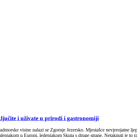
jučite i uživate u prirodi i gastronomiji
dmorske visine nalazi se Zgornje Jezersko. Mjestašce nevjerojatne lj
njakom u Europi, ledenjakom Skuta s druge strane. Netaknuti je to ra