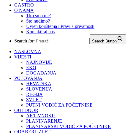
GASTRO
O NAMA
Tko smo mi?
Što nudimo?
Uvjeti korištenja i Pravila privatnosti
Kontaktiraj nas
Search for:
Search Button
NASLOVNA
VIJESTI
NAJNOVIJE
EKO
DOGAĐANJA
PUTOVANJA
HRVATSKA
SLOVENIJA
REGIJA
SVIJET
PUTNI VODIČ ZA POČETNIKE
OUTDOOR
AKTIVNOSTI
PLANINARENJE
PLANINARSKI VODIČ ZA POČETNIKE
ODABERI IZLET