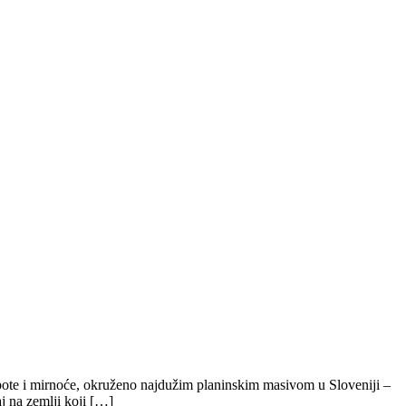
epote i mirnoće, okruženo najdužim planinskim masivom u Sloveniji –
j na zemlji koji […]