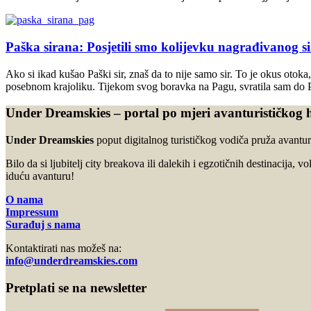
Paška sirana: Posjetili smo kolijevku nagrađivanog si
Ako si ikad kušao Paški sir, znaš da to nije samo sir. To je okus otoka
posebnom krajoliku. Tijekom svog boravka na Pagu, svratila sam do 
Under Dreamskies – portal po mjeri avanturističkog 
Under Dreamskies
poput digitalnog turističkog vodiča pruža avanturi
Bilo da si ljubitelj city breakova ili dalekih i egzotičnih destinacija, v
iduću avanturu!
O nama
Impressum
Surađuj s nama
Kontaktirati nas možeš na:
info@underdreamskies.com
Pretplati se na newsletter