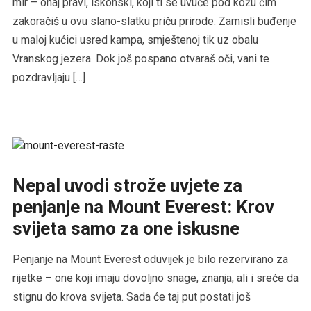
mir – onaj pravi, iskonski, koji ti se uvuče pod kožu čim
zakoračiš u ovu slano-slatku priču prirode. Zamisli buđenje
u maloj kućici usred kampa, smještenoj tik uz obalu
Vranskog jezera. Dok još pospano otvaraš oči, vani te
pozdravljaju […]
Nepal uvodi strože uvjete za
penjanje na Mount Everest: Krov
svijeta samo za one iskusne
Penjanje na Mount Everest oduvijek je bilo rezervirano za
rijetke – one koji imaju dovoljno snage, znanja, ali i sreće da
stignu do krova svijeta. Sada će taj put postati još