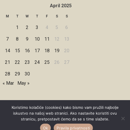
April 2025
M
T
W
T
F
S
S
1
2
3
4
5
6
7
8
9
10
11
12
13
14
15
16
17
18
19
20
21
22
23
24
25
26
27
28
29
30
« Mar
May »
Koristimo kolačiće (cookies) kako bismo vam pružili najbolje
iskustvo na našoj web stranici. Ako nastavite koristiti ovu
Copyright © 2026 Under Dreamskies
stranicu, pretpostavit ćemo da se s time slažete.
Designed by
WPZOOM
Ok
Pravila privatnosti