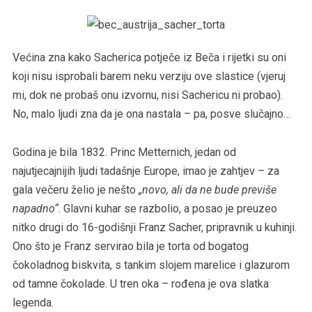
Većina zna kako Sacherica potječe iz Beča i rijetki su oni
koji nisu isprobali barem neku verziju ove slastice (vjeruj
mi, dok ne probaš onu izvornu, nisi Sachericu ni probao).
No, malo ljudi zna da je ona nastala – pa, posve slučajno…
Godina je bila 1832. Princ Metternich, jedan od
najutjecajnijih ljudi tadašnje Europe, imao je zahtjev – za
gala večeru želio je nešto
„novo, ali da ne bude previše
napadno“
. Glavni kuhar se razbolio, a posao je preuzeo
nitko drugi do 16-godišnji Franz Sacher, pripravnik u kuhinji.
Ono što je Franz servirao bila je torta od bogatog
čokoladnog biskvita, s tankim slojem marelice i glazurom
od tamne čokolade. U tren oka – rođena je ova slatka
legenda.