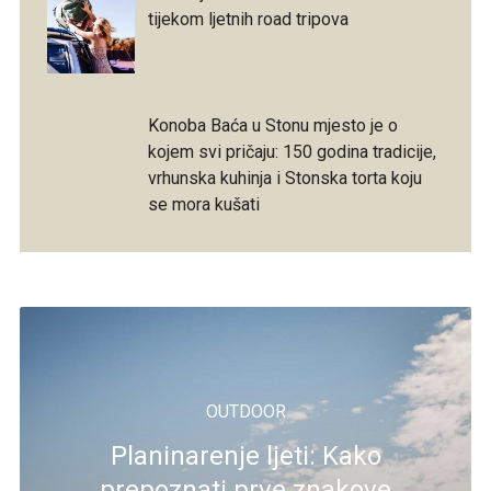
tijekom ljetnih road tripova
Konoba Baća u Stonu mjesto je o
kojem svi pričaju: 150 godina tradicije,
vrhunska kuhinja i Stonska torta koju
se mora kušati
OUTDOOR
Planinarenje ljeti: Kako
prepoznati prve znakove