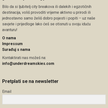
Bilo da si ljubitelj city breakova ili dalekih i egzotičnih
destinacija, voliš provoditi vrijeme aktivno u prirodi ili
jednostavno samo želiš dobro pojesti i popiti – uz naše
savjete i prijedloge lako ćeš se otisnuti u svoju iduću
avanturu!
O nama
Impressum
Surađuj s nama
Kontaktirati nas možeš na:
info@underdreamskies.com
Pretplati se na newsletter
Email