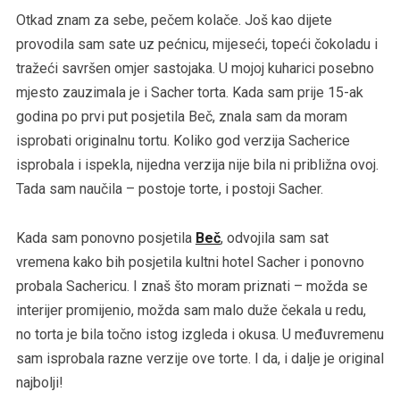
Otkad znam za sebe, pečem kolače. Još kao dijete
provodila sam sate uz pećnicu, mijeseći, topeći čokoladu i
tražeći savršen omjer sastojaka. U mojoj kuharici posebno
mjesto zauzimala je i Sacher torta. Kada sam prije 15-ak
godina po prvi put posjetila Beč, znala sam da moram
isprobati originalnu tortu. Koliko god verzija Sacherice
isprobala i ispekla, nijedna verzija nije bila ni približna ovoj.
Tada sam naučila – postoje torte, i postoji Sacher.
Kada sam ponovno posjetila
Beč
, odvojila sam sat
vremena kako bih posjetila kultni hotel Sacher i ponovno
probala Sachericu. I znaš što moram priznati – možda se
interijer promijenio, možda sam malo duže čekala u redu,
no torta je bila točno istog izgleda i okusa. U međuvremenu
sam isprobala razne verzije ove torte. I da, i dalje je original
najbolji!