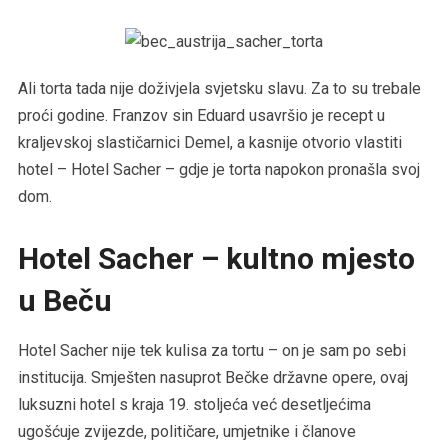
Ali torta tada nije doživjela svjetsku slavu. Za to su trebale
proći godine. Franzov sin Eduard usavršio je recept u
kraljevskoj slastičarnici Demel, a kasnije otvorio vlastiti
hotel – Hotel Sacher – gdje je torta napokon pronašla svoj
dom.
Hotel Sacher – kultno mjesto
u Beču
Hotel Sacher nije tek kulisa za tortu – on je sam po sebi
institucija. Smješten nasuprot Bečke državne opere, ovaj
luksuzni hotel s kraja 19. stoljeća već desetljećima
ugošćuje zvijezde, političare, umjetnike i članove