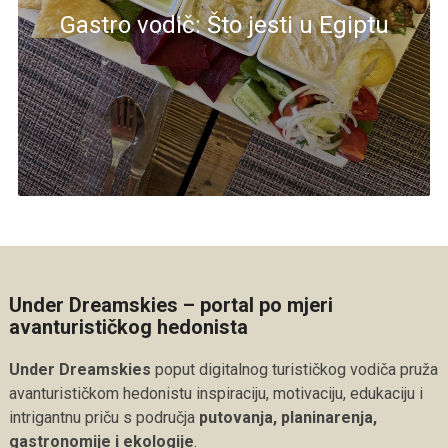
Gastro vodič: Što jesti u Egiptu
Under Dreamskies – portal po mjeri
avanturističkog hedonista
Under Dreamskies
poput digitalnog turističkog vodiča pruža
avanturističkom hedonistu inspiraciju, motivaciju, edukaciju i
intrigantnu priču s područja
putovanja, planinarenja,
gastronomije i ekologije
.