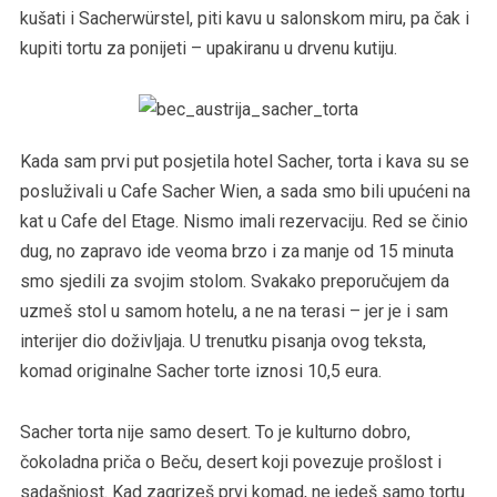
kušati i Sacherwürstel, piti kavu u salonskom miru, pa čak i
kupiti tortu za ponijeti – upakiranu u drvenu kutiju.
Kada sam prvi put posjetila hotel Sacher, torta i kava su se
posluživali u Cafe Sacher Wien, a sada smo bili upućeni na
kat u Cafe del Etage. Nismo imali rezervaciju. Red se činio
dug, no zapravo ide veoma brzo i za manje od 15 minuta
smo sjedili za svojim stolom. Svakako preporučujem da
uzmeš stol u samom hotelu, a ne na terasi – jer je i sam
interijer dio doživljaja. U trenutku pisanja ovog teksta,
komad originalne Sacher torte iznosi 10,5 eura.
Sacher torta nije samo desert. To je kulturno dobro,
čokoladna priča o Beču, desert koji povezuje prošlost i
sadašnjost. Kad zagrizeš prvi komad, ne jedeš samo tortu