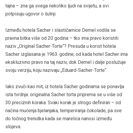
tajna – zna ga svega nekoliko ljudi na svijetu, a svi
potpisuju ugovor o šutnji.
Između hotela Sacher i slastičarnice Demel vodila se
pravna bitka više od 20 godina – tko ima pravo koristiti
naziv „Original Sacher-Torte“? Presuda u korist hotela
Sacher izglasana je 1963. godine, od kada hotel Sacher ima
ekskluzivno pravo na taj naziv, dok Demel i dalje poslužuje
svoju verziju, koju nazivaju „Eduard-Sacher-Torte“.
Iako zvuči kao mit, iz hotela Sacher godinama se ponavlja
ista tvrdnja: originalna Sacher torta priprema se u više od
30 preciznih koraka. Svaki korak je strogo definiran – od
načina mućenja bjelanjaka, temperiranja čokolade, pa sve
do točnog trenutka kada se marelica nanosi između
slojeva.