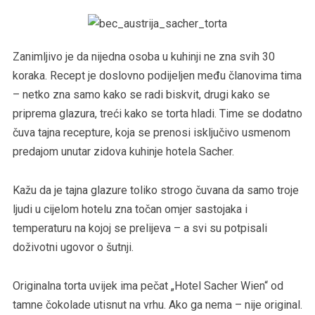
Zanimljivo je da nijedna osoba u kuhinji ne zna svih 30
koraka. Recept je doslovno podijeljen među članovima tima
– netko zna samo kako se radi biskvit, drugi kako se
priprema glazura, treći kako se torta hladi. Time se dodatno
čuva tajna recepture, koja se prenosi isključivo usmenom
predajom unutar zidova kuhinje hotela Sacher.
Kažu da je tajna glazure toliko strogo čuvana da samo troje
ljudi u cijelom hotelu zna točan omjer sastojaka i
temperaturu na kojoj se prelijeva – a svi su potpisali
doživotni ugovor o šutnji.
Originalna torta uvijek ima pečat „Hotel Sacher Wien“ od
tamne čokolade utisnut na vrhu. Ako ga nema – nije original.