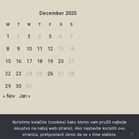
December 2025
M
T
W
T
F
S
S
1
2
3
4
5
6
7
8
9
10
11
12
13
14
15
16
17
18
19
20
21
22
23
24
25
26
27
28
29
30
31
« Nov
Jan »
Koristimo kolačiće (cookies) kako bismo vam pružili najbolje
iskustvo na našoj web stranici. Ako nastavite koristiti ovu
Copyright © 2026 Under Dreamskies
stranicu, pretpostavit ćemo da se s time slažete.
Designed by
WPZOOM