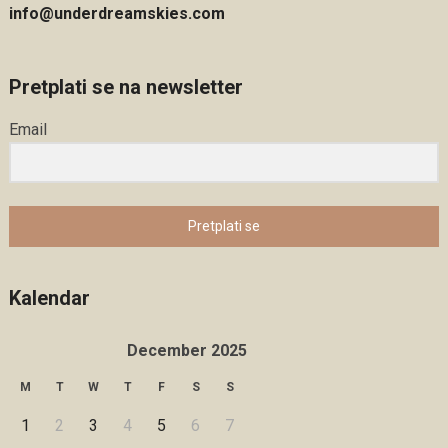
info@underdreamskies.com
Pretplati se na newsletter
Email
Pretplati se
Kalendar
December 2025
M
T
W
T
F
S
S
1
2
3
4
5
6
7